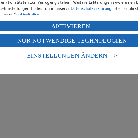
Funktionalitäten zur Verfügung stehen. Weitere Erklärungen sowie einen L
z-Einstellungen findest du in unserer
Datenschutzerklärung
. Hier erfährs
 unsere
Cookie-Policy
.
ung deiner personenbezogenen Daten in den USA durch Facebook und Yo
AKTIVIEREN
f „Aktivieren“ klickst, willigst du im Sinne des Art. 49 Abs. 1 Satz 1 lit
NUR NOTWENDIGE TECHNOLOGIEN
deine Daten in den USA verarbeitet werden. Der EuGH sieht die USA als 
 europäischen Standards nicht angemessenen Datenschutzniveau an. Es b
es Zugriffs durch US-amerikanische Behörden.
EINSTELLUNGEN ÄNDERN
nen zum Herausgeber der Seite findest du im
Impressum