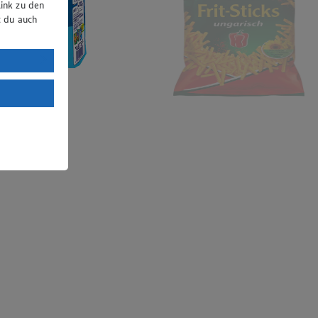
ink zu den
t du auch
uTube:
. a) DSGVO
Land mit
esteht das