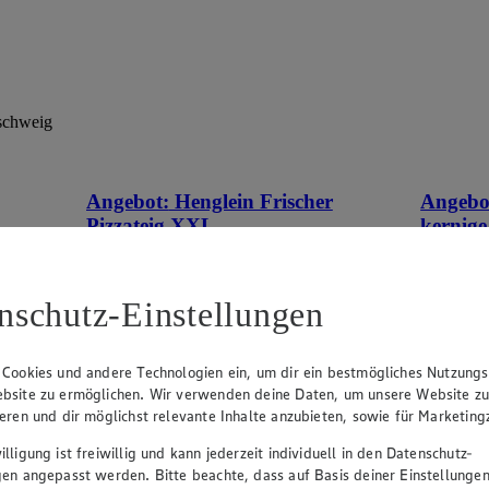
schweig
Angebot:
Henglein Frischer
Angebo
Pizzateig XXL
kernige
tes im
Gültig ab 08.08.2026
Gültig ab
1.11
-60%
0.9
nschutz-Einstellungen
Rabattierter Preis von 1.11€ (Insgesamt
Rab
-60% Rabatt)
-41
auf Backpapier, schmeckt wie selbstgemacht,
500g Pack
 Cookies und andere Technologien ein, um dir ein bestmögliches Nutzungs
550g Packung, (1kg = 2,02)
bsite zu ermöglichen. Wir verwenden deine Daten, um unsere Website z
ieren und dir möglichst relevante Inhalte anzubieten, sowie für Marketin
lligung ist freiwillig und kann jederzeit individuell in den Datenschutz-
gen angepasst werden. Bitte beachte, dass auf Basis deiner Einstellungen