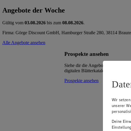
Angebote der Woche
Gültig vom
03.08.2026
bis zum
08.08.2026
.
Firma: Görge Discount GmbH, Hamburger Straße 280, 38114 Braun
Alle Angebote ansehen
Prospekte ansehen
Siehe dir die Angebote deines Mark
digitalen Blätterkatalog an.
Prospekte ansehen
Date
Wir setzen
unserer We
personalis
Deine Einwi
Einstellun