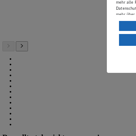
mehr alle 
Datenschut
mehr über
Verarbeit
Wenn du au
ein, dass 
einem nach
Risiko ein
Informatio