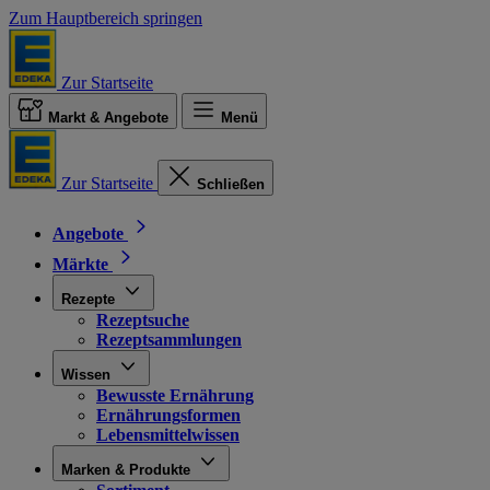
Zum Hauptbereich springen
Zur Startseite
Markt & Angebote
Menü
Zur Startseite
Schließen
Angebote
Märkte
Rezepte
Rezeptsuche
Rezeptsammlungen
Wissen
Bewusste Ernährung
Ernährungsformen
Lebensmittelwissen
Marken & Produkte