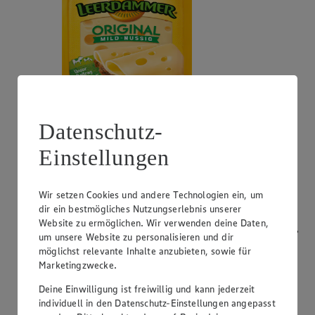
Datenschutz-
Angebot:
Bresso
Einstellungen
0.99
App
App Preis von 0.99€
1.11
-53%
Rabattierter Preis von 1.11€ (Insgesamt -53%
Wir setzen Cookies und andere Technologien ein, um
Rabatt)
dir ein bestmögliches Nutzungserlebnis unserer
Website zu ermöglichen. Wir verwenden deine Daten,
Frischkäsezubereitung, versch. Sorten und Fettstufen,
um unsere Website zu personalisieren und dir
120/150g Packung/Becher, (1kg = 9,25/7,40)
möglichst relevante Inhalte anzubieten, sowie für
Marketingzwecke.
Deine Einwilligung ist freiwillig und kann jederzeit
individuell in den Datenschutz-Einstellungen angepasst