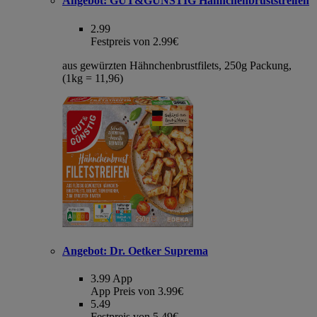
Angebot:
GUT&GÜNSTIG Hähnchenbruststreifen
2.99
Festpreis von 2.99€
aus gewürzten Hähnchenbrustfilets, 250g Packung,
(1kg = 11,96)
Angebot:
Dr. Oetker Suprema
3.99
App
App Preis von 3.99€
5.49
Festpreis von 5.49€