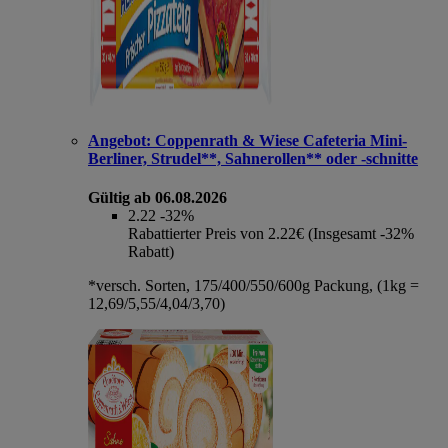
Angebot:
Coppenrath & Wiese Cafeteria Mini-
Berliner, Strudel**, Sahnerollen** oder -schnitte
Gültig ab 06.08.2026
2.22
-32%
Rabattierter Preis von 2.22€ (Insgesamt -32%
Rabatt)
*versch. Sorten, 175/400/550/600g Packung, (1kg =
12,69/5,55/4,04/3,70)