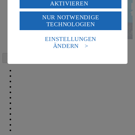
Verarbeitung deiner personenbezogenen Daten in den
AKTIVIEREN
USA durch Facebook und YouTube:
NUR NOTWENDIGE
Wenn du auf „Aktivieren“ klickst, willigst du im Sinne
TECHNOLOGIEN
des Art. 49 Abs. 1 Satz 1 lit. a) DSGVO ein, dass deine
Daten in den USA verarbeitet werden. Der EuGH sieht
die USA als Land mit einem nach europäischen
EINSTELLUNGEN
Standards nicht angemessenen Datenschutzniveau an.
ÄNDERN
Es besteht das Risiko eines Zugriffs durch US-
amerikanische Behörden.
Informationen zum Herausgeber der Seite findest du
im
Impressum