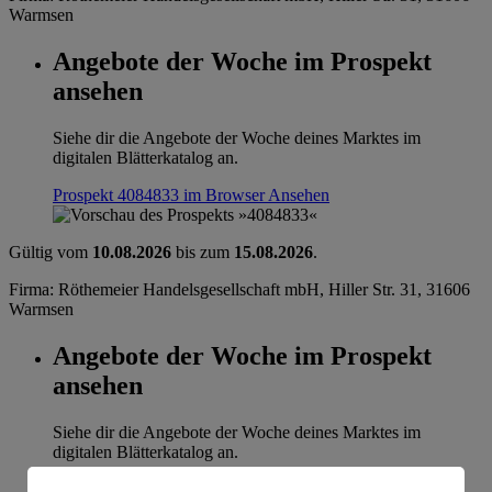
Warmsen
Angebote der Woche im Prospekt
ansehen
Siehe dir die Angebote der Woche deines Marktes im
digitalen Blätterkatalog an.
Prospekt 4084833 im Browser
Ansehen
Gültig vom
10.08.2026
bis zum
15.08.2026
.
Firma: Röthemeier Handelsgesellschaft mbH, Hiller Str. 31, 31606
Warmsen
Angebote der Woche im Prospekt
ansehen
Siehe dir die Angebote der Woche deines Marktes im
digitalen Blätterkatalog an.
Prospekt 4084833 im Browser
Ansehen