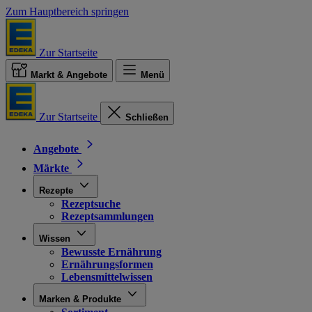
Zum Hauptbereich springen
Zur Startseite
Markt & Angebote
Menü
Zur Startseite
Schließen
Angebote
Märkte
Rezepte
Rezeptsuche
Rezeptsammlungen
Wissen
Bewusste Ernährung
Ernährungsformen
Lebensmittelwissen
Marken & Produkte