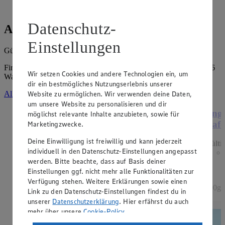
Datenschutz-
Angebote der Woche
Einstellungen
Gültig vom
03.08.2026
bis zum
08.08.2026
.
Firma: Röthemeier Handelsgesellschaft mbH, Hiller Str. 31, 31606
Wir setzen Cookies und andere Technologien ein, um
Warmsen
dir ein bestmögliches Nutzungserlebnis unserer
Website zu ermöglichen. Wir verwenden deine Daten,
Alle Angebote ansehen
um unsere Website zu personalisieren und dir
Angebot:
Henglein Frischer Pizzateig
Ange
möglichst relevante Inhalte anzubieten, sowie für
XXL
Hafe
Marketingzwecke.
Deine Einwilligung ist freiwillig und kann jederzeit
Gültig ab 08.08.2026
Gülti
individuell in den Datenschutz-Einstellungen angepasst
1.11
-60%
werden. Bitte beachte, dass auf Basis deiner
Rabattierter Preis von 1.11€ (Insgesamt -60%
Rabatt)
Einstellungen ggf. nicht mehr alle Funktionalitäten zur
Verfügung stehen. Weitere Erklärungen sowie einen
auf Backpapier, schmeckt wie selbstgemacht, 550g
500g 
Link zu den Datenschutz-Einstellungen findest du in
Packung, (1kg = 2,02)
unserer
Datenschutzerklärung
. Hier erfährst du auch
mehr über unsere
Cookie-Policy
.