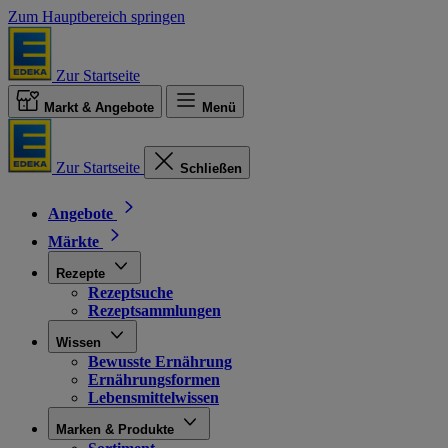
Zum Hauptbereich springen
Zur Startseite
Markt & Angebote
Menü
Zur Startseite
Schließen
Angebote
Märkte
Rezepte
Rezeptsuche
Rezeptsammlungen
Wissen
Bewusste Ernährung
Ernährungsformen
Lebensmittelwissen
Marken & Produkte