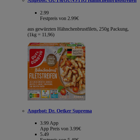
Angebot:
GUT&GÜNSTIG Hähnchenbruststreifen
2.99
Festpreis von 2.99€
aus gewürzten Hähnchenbrustfilets, 250g Packung,
(1kg = 11,96)
Angebot:
Dr. Oetker Suprema
3.99
App
App Preis von 3.99€
5.49
Festpreis von 5.49€