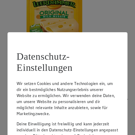
Datenschutz-
Angebot:
Bresso
Einstellungen
0.99
App
App Preis von 0.99€
1.11
-53%
Rabattierter Preis von 1.11€ (Insgesamt -53%
Wir setzen Cookies und andere Technologien ein, um
Rabatt)
dir ein bestmögliches Nutzungserlebnis unserer
Website zu ermöglichen. Wir verwenden deine Daten,
Frischkäsezubereitung, versch. Sorten und Fettstufen,
um unsere Website zu personalisieren und dir
120/150g Packung/Becher, (1kg = 9,25/7,40)
möglichst relevante Inhalte anzubieten, sowie für
Marketingzwecke.
Deine Einwilligung ist freiwillig und kann jederzeit
individuell in den Datenschutz-Einstellungen angepasst