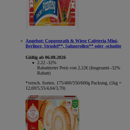
Angebot:
Coppenrath & Wiese Cafeteria Mini-
Berliner, Strudel**, Sahnerollen** oder -schnitte
Gültig ab 06.08.2026
2.22
-32%
Rabattierter Preis von 2.22€ (Insgesamt -32%
Rabatt)
*versch. Sorten, 175/400/550/600g Packung, (1kg =
12,69/5,55/4,04/3,70)