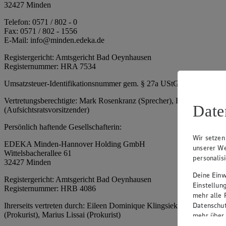
32427 Minden
Telefon: 0571 / 802 - 0
Fax: 0571 / 802 - 1556
E-Mail: info@minden.edeka.de
Registergericht: Amtsgericht Bad Oeynhausen
Registernummer: HRA 7534
Umsatzsteuer-Identifikationsnummer gem. § 27a UStG: DE 2660673
Vertretungsberechtigte: Mark Rosenkranz (Sprecher), Eileen Dominiq
Date
(Aufsichtsratsvorsitzender)
Persönlich haftende Gesellschafterin:
Wir setzen
EDEKA Minden-Hannover Holding GmbH
unserer We
Wittelsbacherallee 61
personalis
32427 Minden
Deine Einwi
Registergericht: Amtsgericht Bad Oeynhausen
Einstellun
Registernummer: HRB 4086
mehr alle 
Datenschut
Ihrerseits vertreten durch: Eileen Dominique Klingsiek (Geschäftsfüh
(Prokurist), Marius Lissai (Prokurist)
mehr über