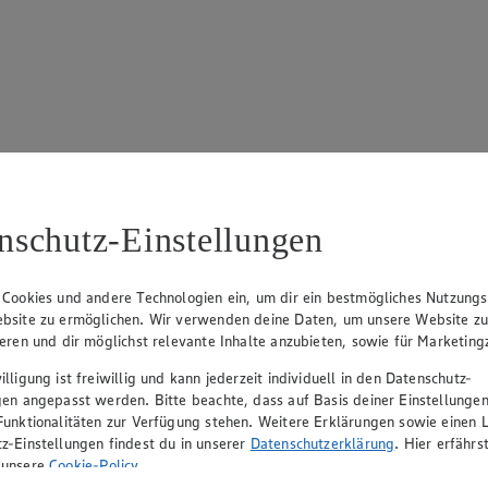
17
ue Klingsiek (Vorstandsmitglied), Ulf-U. Plath (Vorstandsmitglied), 
nschutz-Einstellungen
 Cookies und andere Technologien ein, um dir ein bestmögliches Nutzungs
bsite zu ermöglichen. Wir verwenden deine Daten, um unsere Website z
ieren und dir möglichst relevante Inhalte anzubieten, sowie für Marketin
lligung ist freiwillig und kann jederzeit individuell in den Datenschutz-
gen angepasst werden. Bitte beachte, dass auf Basis deiner Einstellungen
Funktionalitäten zur Verfügung stehen. Weitere Erklärungen sowie einen L
z-Einstellungen findest du in unserer
Datenschutzerklärung
. Hier erfährs
rerin), Mark Rosenkranz (Geschäftsführer), Ulf-U. Plath (Geschäftsfüh
 unsere
Cookie-Policy
.