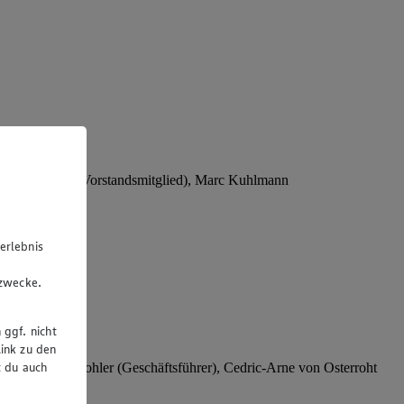
Stephan Wohler (Vorstandsmitglied), Marc Kuhlmann
erlebnis
u
gzwecke.
 ggf. nicht
ink zu den
t du auch
rer), Stephan Wohler (Geschäftsführer), Cedric-Arne von Osterroht