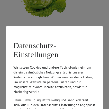
Angebot:
Costa Rica - Bananen
1.99
Festpreis von 1.99€
Datenschutz-
1 kg
Einstellungen
Wir setzen Cookies und andere Technologien ein, um
dir ein bestmögliches Nutzungserlebnis unserer
Website zu ermöglichen. Wir verwenden deine Daten,
um unsere Website zu personalisieren und dir
möglichst relevante Inhalte anzubieten, sowie für
Marketingzwecke.
Deine Einwilligung ist freiwillig und kann jederzeit
individuell in den Datenschutz-Einstellungen angepasst