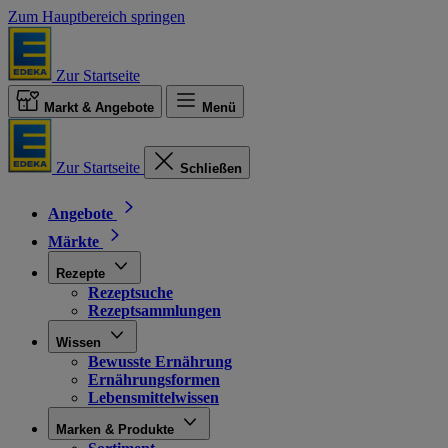
Zum Hauptbereich springen
Zur Startseite
Markt & Angebote
Menü
Zur Startseite
Schließen
Angebote
Märkte
Rezepte
Rezeptsuche
Rezeptsammlungen
Wissen
Bewusste Ernährung
Ernährungsformen
Lebensmittelwissen
Marken & Produkte