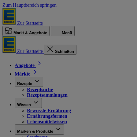
Zum Hauptbereich springen
Zur Startseite
Markt & Angebote
Menü
Zur Startseite
Schließen
Angebote
Märkte
Rezepte
Rezeptsuche
Rezeptsammlungen
Wissen
Bewusste Ernährung
Ernährungsformen
Lebensmittelwissen
Marken & Produkte