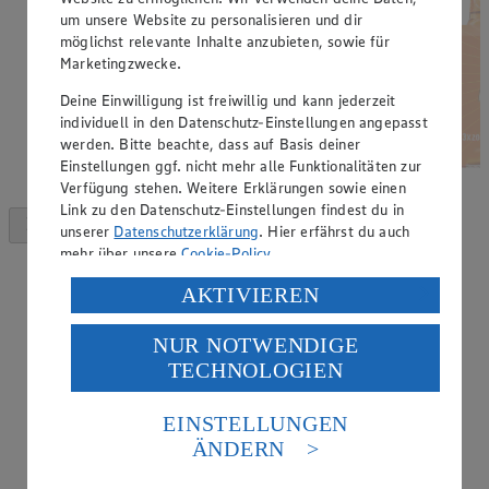
um unsere Website zu personalisieren und dir
möglichst relevante Inhalte anzubieten, sowie für
Marketingzwecke.
Deine Einwilligung ist freiwillig und kann jederzeit
individuell in den Datenschutz-Einstellungen angepasst
werden. Bitte beachte, dass auf Basis deiner
Einstellungen ggf. nicht mehr alle Funktionalitäten zur
Verfügung stehen. Weitere Erklärungen sowie einen
Link zu den Datenschutz-Einstellungen findest du in
unserer
Datenschutzerklärung
. Hier erfährst du auch
mehr über unsere
Cookie-Policy
.
Verarbeitung deiner personenbezogenen Daten in den
AKTIVIEREN
USA durch Facebook und YouTube:
NUR NOTWENDIGE
Wenn du auf „Aktivieren“ klickst, willigst du im Sinne
TECHNOLOGIEN
des Art. 49 Abs. 1 Satz 1 lit. a) DSGVO ein, dass deine
Daten in den USA verarbeitet werden. Der EuGH sieht
die USA als Land mit einem nach europäischen
EINSTELLUNGEN
Standards nicht angemessenen Datenschutzniveau an.
ÄNDERN
Es besteht das Risiko eines Zugriffs durch US-
amerikanische Behörden.