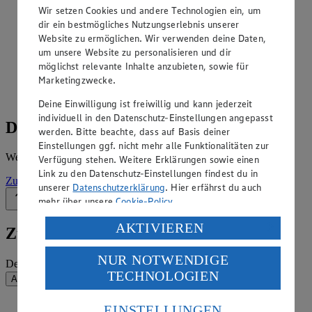
Angebote der Woche im Prospekt
Wir setzen Cookies und andere Technologien ein, um
ansehen
dir ein bestmögliches Nutzungserlebnis unserer
Website zu ermöglichen. Wir verwenden deine Daten,
Siehe dir die Angebote der Woche deines Marktes im
um unsere Website zu personalisieren und dir
digitalen Blätterkatalog an.
möglichst relevante Inhalte anzubieten, sowie für
Marketingzwecke.
Prospekt 313_Hieber im Browser
Ansehen
Deine Einwilligung ist freiwillig und kann jederzeit
individuell in den Datenschutz-Einstellungen angepasst
Details zum Markt
werden. Bitte beachte, dass auf Basis deiner
Einstellungen ggf. nicht mehr alle Funktionalitäten zur
Weitere Informationen – alles auf einem Blick.
Verfügung stehen. Weitere Erklärungen sowie einen
Link zu den Datenschutz-Einstellungen findest du in
Zur Marktseite
unserer
Datenschutzerklärung
. Hier erfährst du auch
mehr über unsere
Cookie-Policy
.
Zurück nach oben
Verarbeitung deiner personenbezogenen Daten in den
AKTIVIEREN
Zum Newsletter anmelden
USA durch Facebook und YouTube:
NUR NOTWENDIGE
Wenn du auf „Aktivieren“ klickst, willigst du im Sinne
Deine E-Mail-Adresse (Pflichtfeld)
TECHNOLOGIEN
des Art. 49 Abs. 1 Satz 1 lit. a) DSGVO ein, dass deine
Absenden
Daten in den USA verarbeitet werden. Der EuGH sieht
die USA als Land mit einem nach europäischen
EINSTELLUNGEN
EDEKA Südwest auf Facebook