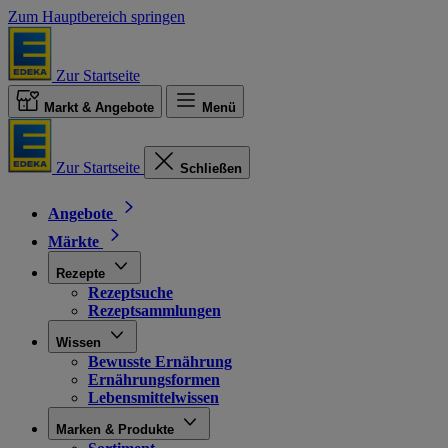
Zum Hauptbereich springen
Zur Startseite
Markt & Angebote
Menü
Zur Startseite
Schließen
Angebote
Märkte
Rezepte
Rezeptsuche
Rezeptsammlungen
Wissen
Bewusste Ernährung
Ernährungsformen
Lebensmittelwissen
Marken & Produkte