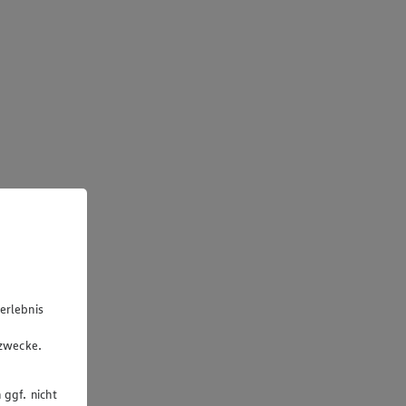
erlebnis
u
gzwecke.
 ggf. nicht