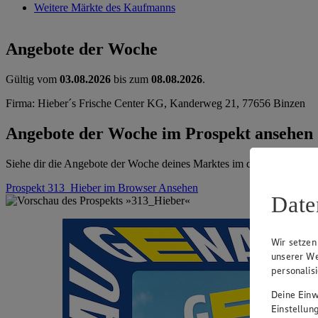
Weitere Märkte des Kaufmanns
Angebote der Woche
Gültig vom
03.08.2026
bis zum
08.08.2026
.
Firma: Hieber´s Frische Center KG, Kanderweg 21, 77656 Binzen
Angebote der Woche im Prospekt ansehen
Siehe dir die Angebote der Woche deines Marktes im digitalen Blätter
Prospekt 313_Hieber im Browser
Ansehen
Date
Wir setzen
unserer We
personalis
Deine Einwi
Einstellun