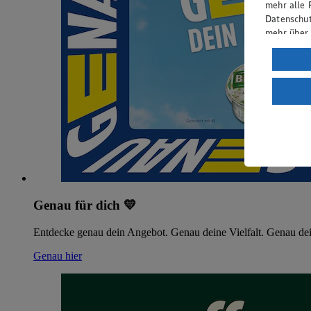
mehr alle 
Datenschut
mehr über
Verarbeit
Wenn du au
ein, dass 
einem nach
Risiko ein
Informatio
Genau für dich 💛
Entdecke genau dein Angebot. Genau deine Vielfalt. Genau dei
Genau hier