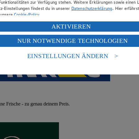
Funktionalitäten zur Verfügung stehen. Weitere Erklärungen sowie einen L
z-Einstellungen findest du in unserer
Datenschutzerklärung
. Hier erfährs
 unsere
Cookie-Policy
.
ung deiner personenbezogenen Daten in den USA durch Facebook und Yo
AKTIVIEREN
f „Aktivieren“ klickst, willigst du im Sinne des Art. 49 Abs. 1 Satz 1 lit
NUR NOTWENDIGE TECHNOLOGIEN
deine Daten in den USA verarbeitet werden. Der EuGH sieht die USA als 
 europäischen Standards nicht angemessenen Datenschutzniveau an. Es b
es Zugriffs durch US-amerikanische Behörden.
EINSTELLUNGEN ÄNDERN
nen zum Herausgeber der Seite findest du im
Impressum
ne Frische - zu genau deinem Preis.