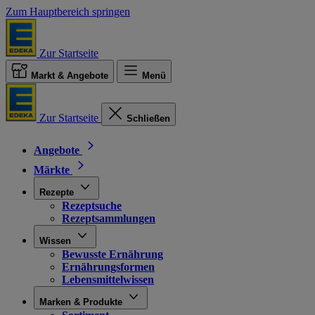
Zum Hauptbereich springen
Zur Startseite
Markt & Angebote
Menü
Zur Startseite
Schließen
Angebote
Märkte
Rezepte
Rezeptsuche
Rezeptsammlungen
Wissen
Bewusste Ernährung
Ernährungsformen
Lebensmittelwissen
Marken & Produkte