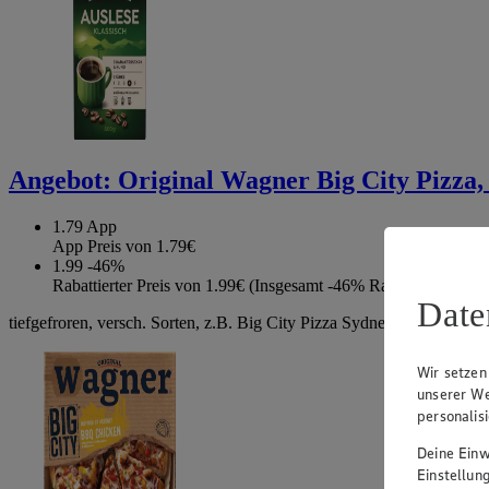
Angebot:
Original Wagner Big City Pizza, 
1.79
App
App Preis von 1.79€
1.99
-46%
Rabattierter Preis von 1.99€ (Insgesamt -46% Rabatt)
Date
tiefgefroren, versch. Sorten, z.B. Big City Pizza Sydney, 425g
Wir setzen
unserer We
personalis
Deine Einwi
Einstellun