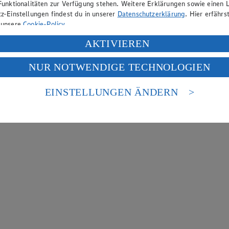
Funktionalitäten zur Verfügung stehen. Weitere Erklärungen sowie einen L
z-Einstellungen findest du in unserer
Datenschutzerklärung
. Hier erfährs
 unsere
Cookie-Policy
.
ung deiner personenbezogenen Daten in den USA durch Facebook und Yo
AKTIVIEREN
f „Aktivieren“ klickst, willigst du im Sinne des Art. 49 Abs. 1 Satz 1 lit
NUR NOTWENDIGE TECHNOLOGIEN
deine Daten in den USA verarbeitet werden. Der EuGH sieht die USA als 
 europäischen Standards nicht angemessenen Datenschutzniveau an. Es b
es Zugriffs durch US-amerikanische Behörden.
EINSTELLUNGEN ÄNDERN
nen zum Herausgeber der Seite findest du im
Impressum