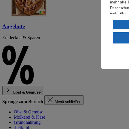
mehr alle 
Datenschut
mehr über
Verarbeit
Angebote
Wenn du au
Entdecken & Sparen
ein, dass 
einem nach
Risiko ein
Informatio
Obst & Gemüse
Springe zum Bereich
Menü schließen
Obst & Gemüse
Molkerei & Käse
Grundnahrung
Tiefkühl