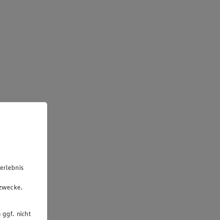
erlebnis
u
gzwecke.
 ggf. nicht