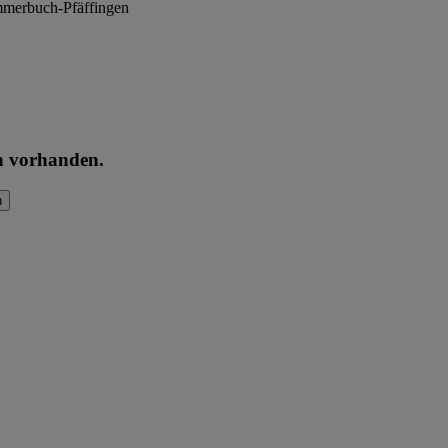
Ammerbuch-Pfäffingen
en vorhanden.
n