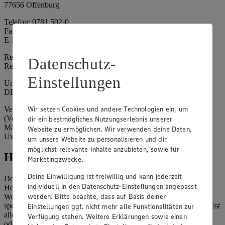
77656 Offenburg
Telefon: 0781 502-0
Fax: 0781 502-6180
E-Mail: kundenservice@edeka-suedwest.de
Registergericht: Amtsgericht Freiburg i.B.
Datenschutz-
Registernummer: HRA 707629
Einstellungen
Umsatzsteuer-Identifikationsnummer gem. § 27a UStG:
DE815916131
Wir setzen Cookies und andere Technologien ein, um
Vertretungsberechtigte: Rainer Huber (Sprecher)
(Vorstandsmitglied), Klaus Fickert (Vorstandsmitglied), Jürgen
dir ein bestmögliches Nutzungserlebnis unserer
Mäder (Vorstandsmitglied), Patrick Mogck (Vorstandsmitglied),
Website zu ermöglichen. Wir verwenden deine Daten,
Uwe Kohler
um unsere Website zu personalisieren und dir
möglichst relevante Inhalte anzubieten, sowie für
Hinweise
Marketingzwecke.
Deine Einwilligung ist freiwillig und kann jederzeit
Der Inhalt dieser Website ist urheberrechtlich geschützt. Der
individuell in den Datenschutz-Einstellungen angepasst
Herausgeber gewährt Ihnen jedoch das Recht, den auf dieser
werden. Bitte beachte, dass auf Basis deiner
Website bereitgestellten Text ganz oder ausschnittsweise zu
speichern und zu vervielfältigen. Aus Gründen des Urheberrechts ist
Einstellungen ggf. nicht mehr alle Funktionalitäten zur
allerdings die Speicherung und Vervielfältigung von Bildmaterial
Verfügung stehen. Weitere Erklärungen sowie einen
oder Grafiken aus dieser Website nicht gestattet.