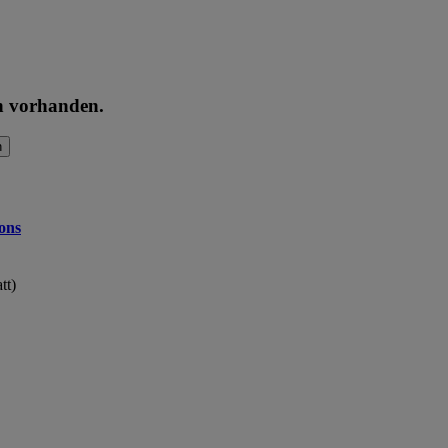
en vorhanden.
n
ons
tt)