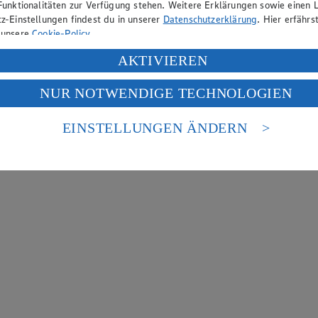
Funktionalitäten zur Verfügung stehen. Weitere Erklärungen sowie einen L
z-Einstellungen findest du in unserer
Datenschutzerklärung
. Hier erfährs
 unsere
Cookie-Policy
.
ung deiner personenbezogenen Daten in den USA durch Facebook und Yo
AKTIVIEREN
f „Aktivieren“ klickst, willigst du im Sinne des Art. 49 Abs. 1 Satz 1 lit
NUR NOTWENDIGE TECHNOLOGIEN
deine Daten in den USA verarbeitet werden. Der EuGH sieht die USA als 
 europäischen Standards nicht angemessenen Datenschutzniveau an. Es b
es Zugriffs durch US-amerikanische Behörden.
EINSTELLUNGEN ÄNDERN
nen zum Herausgeber der Seite findest du im
Impressum