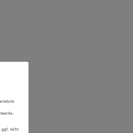
erlebnis
u
gzwecke.
 ggf. nicht