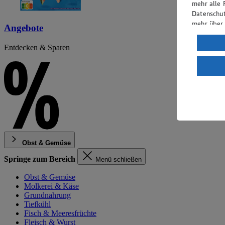
mehr alle 
Datenschut
mehr über
Angebote
Verarbeit
Entdecken & Sparen
Wenn du au
ein, dass 
einem nach
Risiko ein
Informatio
Obst & Gemüse
Springe zum Bereich
Menü schließen
Obst & Gemüse
Molkerei & Käse
Grundnahrung
Tiefkühl
Fisch & Meeresfrüchte
Fleisch & Wurst