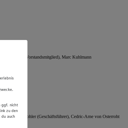
Stephan Wohler (Vorstandsmitglied), Marc Kuhlmann
erlebnis
u
gzwecke.
 ggf. nicht
ink zu den
t du auch
rer), Stephan Wohler (Geschäftsführer), Cedric-Arne von Osterroht