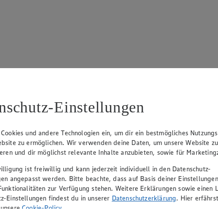
17
ue Klingsiek (Vorstandsmitglied), Ulf-U. Plath (Vorstandsmitglied), 
nschutz-Einstellungen
 Cookies und andere Technologien ein, um dir ein bestmögliches Nutzungs
bsite zu ermöglichen. Wir verwenden deine Daten, um unsere Website z
ieren und dir möglichst relevante Inhalte anzubieten, sowie für Marketin
lligung ist freiwillig und kann jederzeit individuell in den Datenschutz-
gen angepasst werden. Bitte beachte, dass auf Basis deiner Einstellungen
Funktionalitäten zur Verfügung stehen. Weitere Erklärungen sowie einen L
z-Einstellungen findest du in unserer
Datenschutzerklärung
. Hier erfährs
rerin), Mark Rosenkranz (Geschäftsführer), Ulf-U. Plath (Geschäftsfüh
 unsere
Cookie-Policy
.