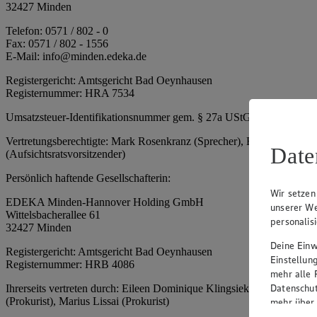
32427 Minden
Telefon: 0571 / 802 - 0
Fax: 0571 / 802 - 1556
E-Mail: info@minden.edeka.de
Registergericht: Amtsgericht Bad Oeynhausen
Registernummer: HRA 7534
Umsatzsteuer-Identifikationsnummer gem. § 27a UStG: DE 2660673
Vertretungsberechtigte: Mark Rosenkranz (Sprecher), Eileen Dominiq
Date
(Aufsichtsratsvorsitzender)
Persönlich haftende Gesellschafterin:
Wir setzen
EDEKA Minden-Hannover Holding GmbH
unserer We
Wittelsbacherallee 61
personalis
32427 Minden
Deine Einwi
Registergericht: Amtsgericht Bad Oeynhausen
Einstellun
Registernummer: HRB 4086
mehr alle 
Datenschut
Ihrerseits vertreten durch: Eileen Dominique Klingsiek (Geschäftsfüh
(Prokurist), Marius Lissai (Prokurist)
mehr über