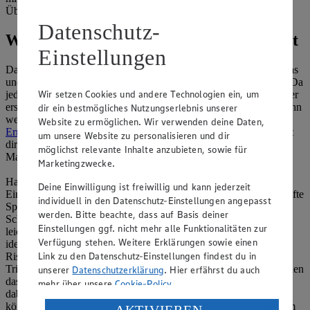
Übergewicht.
Datenschutz-
Workout für Schwangere: Das ist erlaubt
Einstellungen
Dass Sport in der Schwangerschaft gut ist, steht also fest. Aber was
und wie viel ist der Gesundheit von Mutter und Kind zuträglich? Da
Wir setzen Cookies und andere Technologien ein, um
jede Schwangerschaft anders verläuft, solltest du im Zweifel immer
erst deinem Arzt fragen, bevor du mit einem Sport beginnst oder ihn
dir ein bestmögliches Nutzungserlebnis unserer
weiter ausübst. Dein Arzt sagt dir auch, worauf du bei deiner
Website zu ermöglichen. Wir verwenden deine Daten,
Ernährung in der Schwangerschaft
achten solltest, und verschreibt
um unsere Website zu personalisieren und dir
dir wichtige Nährstoffe wie Folsäure und gegebenenfalls
möglichst relevante Inhalte anzubieten, sowie für
Magnesium.
Marketingzwecke.
Hast du grünes Licht für Aktivität, empfehlen sich für
Deine Einwilligung ist freiwillig und kann jederzeit
Einsteigerinnen in den ersten zwölf Schwangerschaftswochen sanfte
individuell in den Datenschutz-Einstellungen angepasst
Sportarten. Pilates und Yoga mit Schwerpunkt auf Entspannung,
werden. Bitte beachte, dass auf Basis deiner
Schwimmen, (Nordic) Walking, Radfahren, der Crosstrainer und
Einstellungen ggf. nicht mehr alle Funktionalitäten zur
leichtes Krafttraining mit wenig Gewicht bzw. Widerstand sind
Verfügung stehen. Weitere Erklärungen sowie einen
ideal. Grund für das weniger intensive Programm ist nicht das
Link zu den Datenschutz-Einstellungen findest du in
Risiko einer Fehlgeburt, sondern dass sich viele Frauen im 1.
Trimester müde fühlen. Erschütterungen wie beim Joggen gefährden
unserer
Datenschutzerklärung
. Hier erfährst du auch
das Kind nicht, betonen Mediziner. Fühlst du dich fit und wohl
mehr über unsere
Cookie-Policy
.
dabei, kannst du natürlich auch Laufen gehen. Bereits Trainierte
können sogar wie gewohnt schnellere Runden drehen, erst ab dem
Verarbeitung deiner personenbezogenen Daten in den