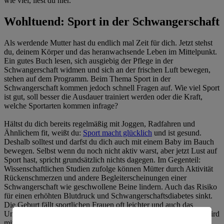
wie viel, liest du hier.
Wohltuend: Sport in der Schwangerschaft
Als werdende Mutter hast du endlich mal Zeit für dich. Jetzt stehst
du, deinem Körper und das heranwachsende Leben im Mittelpunkt.
Ein gutes Buch lesen, sich ausgiebig der Pflege in der
Schwangerschaft widmen und sich an der frischen Luft bewegen,
stehen auf dem Programm. Beim Thema Sport in der
Schwangerschaft kommen jedoch schnell Fragen auf. Wie viel Sport
ist gut, soll besser die Ausdauer trainiert werden oder die Kraft,
welche Sportarten kommen infrage?
Hältst du dich bereits regelmäßig mit Joggen, Radfahren und
Ähnlichem fit, weißt du:
Sport macht glücklich
und ist gesund.
Deshalb solltest und darfst du dich auch mit einem Baby im Bauch
bewegen. Selbst wenn du noch nicht aktiv warst, aber jetzt Lust auf
Sport hast, spricht grundsätzlich nichts dagegen. Im Gegenteil:
Wissenschaftlichen Studien zufolge können Mütter durch Aktivität
Rückenschmerzen und andere Begleiterscheinungen einer
Schwangerschaft wie geschwollene Beine lindern. Auch das Risiko
für einen erhöhten Blutdruck und Schwangerschaftsdiabetes sinkt.
Die Geburt fällt sportlichen Frauen oft leichter und auch das
Ungeborene profitiert von der Bewegung: Das Herz des Babys wird
mittrainiert und die Kleinen neigen später oft seltener zu