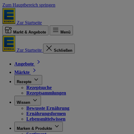
Zum Hauptbereich springen
Zur Startseite
Markt & Angebote
Menü
Zur Startseite
Schließen
Angebote
Märkte
Rezepte
Rezeptsuche
Rezeptsammlungen
Wissen
Bewusste Ernährung
Ernährungsformen
Lebensmittelwissen
Marken & Produkte