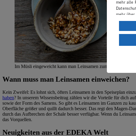
mehr alle 
Datenschut
mehr über
Verarbeit
Wenn du au
ein, dass 
einem nach
Risiko ein
Informatio
Im Müsli eingeweicht kann man Leinsamen zum Frühstück ei
Wann muss man Leinsamen einweichen?
Kein Zweifel: Es lohnt sich, öfters Leinsamen in den Speiseplan ein
haben
? In unserem Wissensbeitrag zählen wir die Vorteile für dich 
sowie der Form des Samens. So gibt es Leinsamen im Ganzen zu kaufe
Oberfläche größer und quillt dadurch besser. Das regt den Magen-Dar
durch das Aufbrechen der Schale besser verfügbar. Wenn du Leinsamen 
das Vorquellen.
Neuigkeiten aus der EDEKA Welt