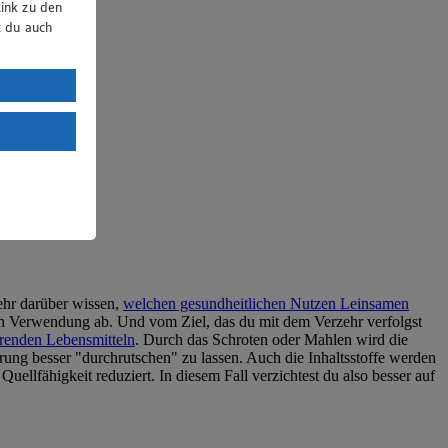
ink zu den
t du auch
uTube:
. a) DSGVO
Land mit
esteht das
ehr darüber wissen,
welchen gesundheitlichen Nutzen Leinsamen
eren Verwendung ab. Und vom Ziel, das du mit dem Verzehr verfolgst
renden Lebensmitteln
. Durch das Schroten oder Mahlen wird die
rung besser "durchrutschen" zu lassen. Auch die Inhaltsstoffe werden
llfähigkeit reduziert. In diesem Fall verzichtest du also besser auf