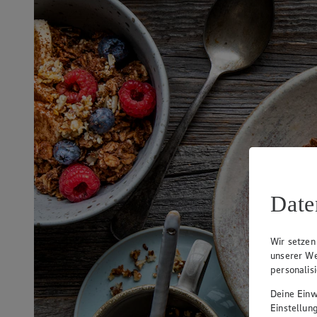
Date
Wir setzen
unserer We
personalis
Deine Einwi
Einstellun