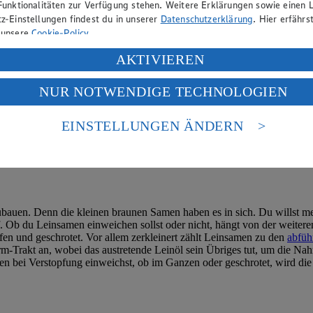
Funktionalitäten zur Verfügung stehen. Weitere Erklärungen sowie einen L
z-Einstellungen findest du in unserer
Datenschutzerklärung
. Hier erfährs
 unsere
Cookie-Policy
.
ung deiner personenbezogenen Daten in den USA durch Facebook und Yo
AKTIVIEREN
f „Aktivieren“ klickst, willigst du im Sinne des Art. 49 Abs. 1 Satz 1 lit
NUR NOTWENDIGE TECHNOLOGIEN
deine Daten in den USA verarbeitet werden. Der EuGH sieht die USA als 
 europäischen Standards nicht angemessenen Datenschutzniveau an. Es b
es Zugriffs durch US-amerikanische Behörden.
EINSTELLUNGEN ÄNDERN
nen zum Herausgeber der Seite findest du im
Impressum
nnehmen.
zubauen. Denn die kleinen braunen Samen haben es in sich. Du willst m
auf. Ob du Leinsamen einweichen sollst oder nicht, hängt von der weit
n und geschrotet. Vor allem zerkleinert zählt Leinsamen zu den
abfüh
m-Trakt an, wobei das austretende Leinöl sein Übriges tut, um die Nah
bei Verstopfung einweichst, ob im Ganzen oder geschrotet, wird die Que