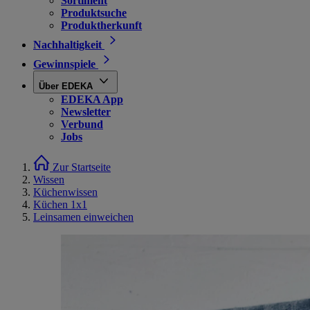
Sortiment
Produktsuche
Produktherkunft
Nachhaltigkeit
Gewinnspiele
Über EDEKA
EDEKA App
Newsletter
Verbund
Jobs
Zur Startseite
Wissen
Küchenwissen
Küchen 1x1
Leinsamen einweichen