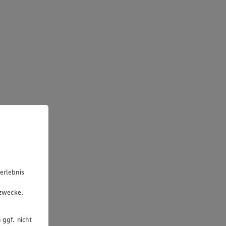
erlebnis
u
gzwecke.
 ggf. nicht