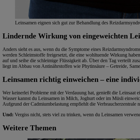
Leinsamen eignen sich gut zur Behandlung des Reizdarmsynd
Lindernde Wirkung von eingeweichten Le
Anders sieht es aus, wenn du die Symptome eines Reizdarmsyndroms, S
werden Schleimstoffe freigesetzt, die eine wohltuende Wirkung hab
auf und seihe die schleimige Flüssigkeit ab. Über den Tag verteilt 
liegt im Abbau von Antinährstoffen wie Phytinsäure – Getreide, Sa
Leinsamen richtig einweichen – eine indiv
Wer keinerlei Probleme mit der Verdauung hat, genießt die Leinsaat e
Wasser kannst du Leinsamen in Milch, Joghurt oder im Müsli einweichen,
Aufgrund der Cadmiumbelastung empfiehlt die Verbraucherzentrale nic
Und:
Vergiss nicht, stets viel zu trinken, wenn du Leinsamen verwend
Weitere Themen