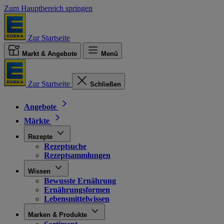
Zum Hauptbereich springen
Zur Startseite
Markt & Angebote
Menü
Zur Startseite
Schließen
Angebote
Märkte
Rezepte
Rezeptsuche
Rezeptsammlungen
Wissen
Bewusste Ernährung
Ernährungsformen
Lebensmittelwissen
Marken & Produkte