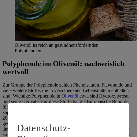
Olivenöl ist reich an gesundheitsfördernden
Polyphenolen.
Polyphenole im Olivenöl: nachweislich
wertvoll
Zur Gruppe der Polyphenole zählen Phenolsäuren, Flavonoide und
viele weitere Stoffe, die in verschiedenen Lebensmitteln enthalten
sind. Wichtige Polyphenole in
Olivenöl
etwa sind Hydroxytyrosol
und seine Derivate. Für diese Stoffe hat die Europäische Behörde
für Lebensmittelsicherheit (EFSA) sogar einen Health Claim
zugelassen, wenn das Öl mindestens 5 mg dieser Polyphenole pro
20 g enthält. Dann dürfen die Hersteller mit der
gesundheitsbezogenen Aussage werben, dass die Polyphenole in
Datenschutz-
ihrem Olivenöl dazu beitragen, die Blutfette vor oxidativem Stress
zu schützen. Das wiederum reduziert das Risiko für Ablagerungen