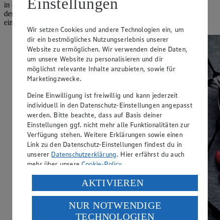
Einstellungen
in den Blutgefäßen, die letztlich zu Infarkten führen können. An
dem Health Claim erkennst du also, ob das Olivenöl deiner Wahl
einen hohen Polyphenolgehalt hat.
Wir setzen Cookies und andere Technologien ein, um
dir ein bestmögliches Nutzungserlebnis unserer
Website zu ermöglichen. Wir verwenden deine Daten,
um unsere Website zu personalisieren und dir
möglichst relevante Inhalte anzubieten, sowie für
Marketingzwecke.
Deine Einwilligung ist freiwillig und kann jederzeit
individuell in den Datenschutz-Einstellungen angepasst
werden. Bitte beachte, dass auf Basis deiner
Einstellungen ggf. nicht mehr alle Funktionalitäten zur
Verfügung stehen. Weitere Erklärungen sowie einen
Link zu den Datenschutz-Einstellungen findest du in
unserer
Datenschutzerklärung
. Hier erfährst du auch
mehr über unsere
Cookie-Policy
.
Verarbeitung deiner personenbezogenen Daten in den
AKTIVIEREN
USA durch Facebook und YouTube:
NUR NOTWENDIGE
Wenn du auf „Aktivieren“ klickst, willigst du im Sinne
TECHNOLOGIEN
des Art. 49 Abs. 1 Satz 1 lit. a) DSGVO ein, dass deine