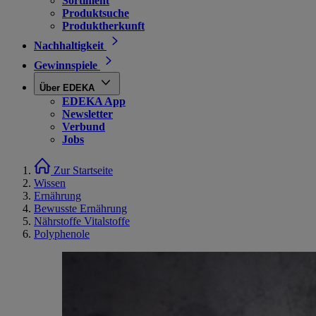
Sortiment
Produktsuche
Produktherkunft
Nachhaltigkeit
Gewinnspiele
Über EDEKA
EDEKA App
Newsletter
Verbund
Jobs
Zur Startseite
Wissen
Ernährung
Bewusste Ernährung
Nährstoffe Vitalstoffe
Polyphenole