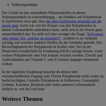
Vollkornprodukte
Der Gehalt an den sekundären Pflanzenstoffen in diesen
Nahrungsmitteln ist sortenabhängig – im Hinblick auf Polyphenole
in Apfelsorten etwa gilt, dass
die alten Apfelsorten gesünder als die
neuen sind
. Auch wie viel der Körper von den Polyphenolen in
diesen Lebensmitteln aufnehmen kann, stellt sich in der Praxis ganz
unterschiedlich dar. So stellt sich hier weniger die Frage
"Schwarzer
oder grüner Tee, welcher ist gesünder?"
, sondern es ist vielmehr
wichtig, mit welchen anderen Stoffen du die Getränke genießt. Die
Bioverfügbarkeit der Polyphenole in Kaffee oder Tee ist der
Deutschen Gesellschaft für Ernährung (DGE) zufolge besser, wenn
weitere Polyphenole oder Fett zeitnah verzehrt werden. Eiweiß und
Antioxidantien aus Vitamin C oder E können dagegen hemmend
wirken.
In der täglichen Ernährung brauchst du diesen sehr
wissenschaftlichen Zugang zum Thema Polyphenole nicht weiter zu
berücksichtigen. Genieße Polyphenole in Erdbeeren, Granatapfel,
Grüntee, Karotten, Brokkoli und vielen anderen Lebensmitteln
einfach so, wie du Lust hast!
Weitere Themen