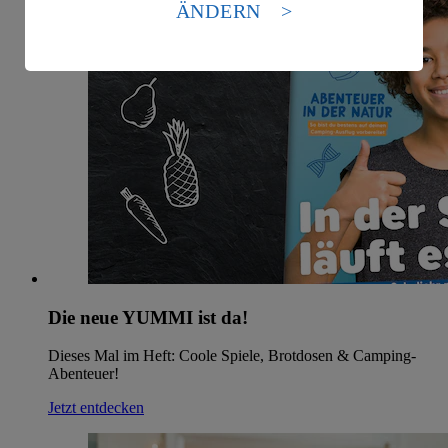
Standards nicht angemessenen Datenschutzniveau an.
ÄNDERN
Es besteht das Risiko eines Zugriffs durch US-
amerikanische Behörden.
Informationen zum Herausgeber der Seite findest du
im
Impressum
Die neue YUMMI ist da!
Dieses Mal im Heft: Coole Spiele, Brotdosen & Camping-
Abenteuer!
Jetzt entdecken