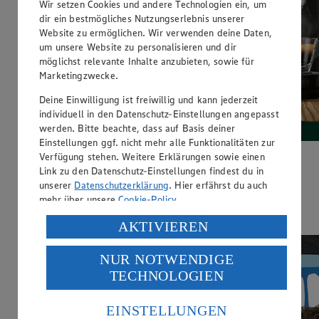
Wir setzen Cookies und andere Technologien ein, um
dir ein bestmögliches Nutzungserlebnis unserer
Website zu ermöglichen. Wir verwenden deine Daten,
um unsere Website zu personalisieren und dir
möglichst relevante Inhalte anzubieten, sowie für
Marketingzwecke.
Deine Einwilligung ist freiwillig und kann jederzeit
individuell in den Datenschutz-Einstellungen angepasst
werden. Bitte beachte, dass auf Basis deiner
Einstellungen ggf. nicht mehr alle Funktionalitäten zur
Verfügung stehen. Weitere Erklärungen sowie einen
Der rundeste Deal der Woche:
Link zu den Datenschutz-Einstellungen findest du in
unserer
Datenschutzerklärung
. Hier erfährst du auch
Gut&Günstig Coffee Balls zum Aktionspreis. Jetzt sparen!
mehr über unsere
Cookie-Policy
.
Hier entlang
Verarbeitung deiner personenbezogenen Daten in den
AKTIVIEREN
USA durch Facebook und YouTube:
NUR NOTWENDIGE
Wenn du auf „Aktivieren“ klickst, willigst du im Sinne
TECHNOLOGIEN
des Art. 49 Abs. 1 Satz 1 lit. a) DSGVO ein, dass deine
Daten in den USA verarbeitet werden. Der EuGH sieht
die USA als Land mit einem nach europäischen
EINSTELLUNGEN