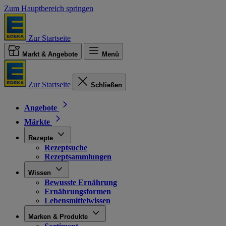
Zum Hauptbereich springen
Zur Startseite
Markt & Angebote
Menü
Zur Startseite
Schließen
Angebote
Märkte
Rezepte
Rezeptsuche
Rezeptsammlungen
Wissen
Bewusste Ernährung
Ernährungsformen
Lebensmittelwissen
Marken & Produkte