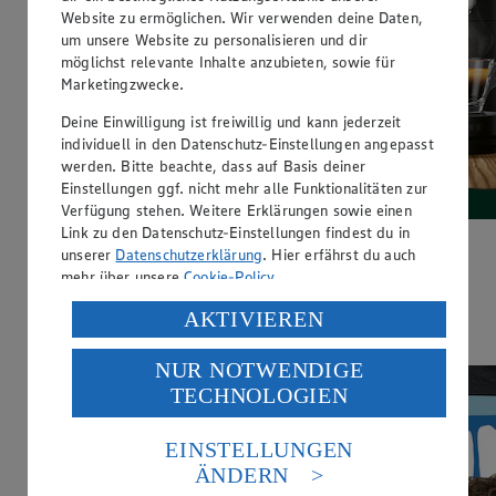
Website zu ermöglichen. Wir verwenden deine Daten,
um unsere Website zu personalisieren und dir
möglichst relevante Inhalte anzubieten, sowie für
Marketingzwecke.
Deine Einwilligung ist freiwillig und kann jederzeit
individuell in den Datenschutz-Einstellungen angepasst
werden. Bitte beachte, dass auf Basis deiner
Einstellungen ggf. nicht mehr alle Funktionalitäten zur
Verfügung stehen. Weitere Erklärungen sowie einen
Link zu den Datenschutz-Einstellungen findest du in
unserer
Datenschutzerklärung
. Hier erfährst du auch
Der rundeste Deal der Woche:
mehr über unsere
Cookie-Policy
.
Gut&Günstig Coffee Balls zum Aktionspreis. Jetzt sparen!
Verarbeitung deiner personenbezogenen Daten in den
AKTIVIEREN
USA durch Facebook und YouTube:
Hier entlang
NUR NOTWENDIGE
Wenn du auf „Aktivieren“ klickst, willigst du im Sinne
TECHNOLOGIEN
des Art. 49 Abs. 1 Satz 1 lit. a) DSGVO ein, dass deine
Daten in den USA verarbeitet werden. Der EuGH sieht
die USA als Land mit einem nach europäischen
EINSTELLUNGEN
Standards nicht angemessenen Datenschutzniveau an.
ÄNDERN
Es besteht das Risiko eines Zugriffs durch US-