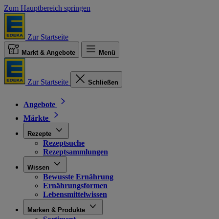
Zum Hauptbereich springen
Zur Startseite
Markt & Angebote
Menü
Zur Startseite
Schließen
Angebote
Märkte
Rezepte
Rezeptsuche
Rezeptsammlungen
Wissen
Bewusste Ernährung
Ernährungsformen
Lebensmittelwissen
Marken & Produkte