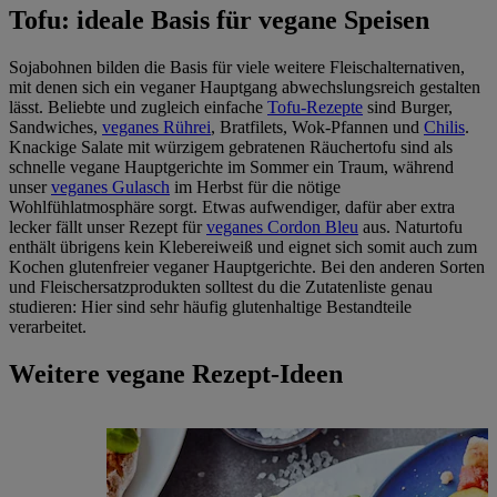
Tofu: ideale Basis für vegane Speisen
Sojabohnen bilden die Basis für viele weitere Fleischalternativen,
mit denen sich ein veganer Hauptgang abwechslungsreich gestalten
lässt. Beliebte und zugleich einfache
Tofu-Rezepte
sind Burger,
Sandwiches,
veganes Rührei
, Bratfilets, Wok-Pfannen und
Chilis
.
Knackige Salate mit würzigem gebratenen Räuchertofu sind als
schnelle vegane Hauptgerichte im Sommer ein Traum, während
unser
veganes Gulasch
im Herbst für die nötige
Wohlfühlatmosphäre sorgt. Etwas aufwendiger, dafür aber extra
lecker fällt unser Rezept für
veganes Cordon Bleu
aus. Naturtofu
enthält übrigens kein Klebereiweiß und eignet sich somit auch zum
Kochen glutenfreier veganer Hauptgerichte. Bei den anderen Sorten
und Fleischersatzprodukten solltest du die Zutatenliste genau
studieren: Hier sind sehr häufig glutenhaltige Bestandteile
verarbeitet.
Weitere vegane Rezept-Ideen