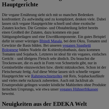
Hauptgerichte
Die vegane Ernährung sieht sich mit so manchen Bedenken
konfrontiert: Zu aufwändig und zu kompliziert, denken viele. Dabei
lassen sich vegane Hauptgerichte schnell und ohne exotische
Zutaten kochen. Die Gemüse- und Obstabteilung liefert bereits
einen Großteil der Zutaten, dazu kommen ein paar
Sättigungsbeilagen und eine Eiweißkomponente. Ein gutes Beispiel
dafür ist unser würziges
Bhindi Masala
, bei dem Okra, Tomaten und
Gewürze die Basis bilden. Bei unseren
veganen Spaghetti
Bolognese
bilden Nudeln die Kohlenhydratbasis, dazu kommen
Tomaten und Sojahack. Letzteres ist ideal für ein veganes, einfaches
Gericht – und übrigens Fleisch sehr ähnlich. Du brauchst die
Trockenware, die es auch in Form von Schnetzeln gibt, nur in
Gemüsebrühe einzuweichen bzw. direkt mitzukochen. Schon ist der
Fleischersatz fertig. Auf diese Weise lassen sich schnelle vegane
Hauptgerichte wie
Rahmgeschnetzeltes
mit Reis, Sojahackaufläufe
und vieles mehr ruckzuck zubereiten. Auch mit Jackfruit als
Ersatzprodukt gelingen wunder köstliche Mahlzeiten ohne Produkte
tierischen Ursprungs, wie etwa unser
veganes Hühnerfrikassee
beweist.
Neuigkeiten aus der EDEKA Welt