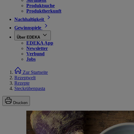
Sortiment
Produktsuche
Produktherkunft
Nachhaltigkeit
Gewinnspiele
Über EDEKA
EDEKA App
Newsletter
Verbund
Jobs
Zur Startseite
Rezeptwelt
Rezepte
Steckrübenpasta
Drucken