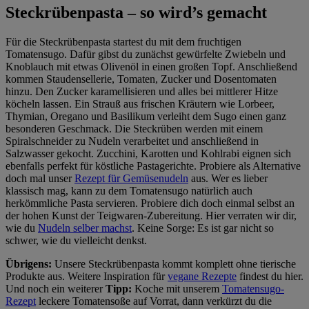
Steckrübenpasta – so wird’s gemacht
Für die Steckrübenpasta startest du mit dem fruchtigen
Tomatensugo. Dafür gibst du zunächst gewürfelte Zwiebeln und
Knoblauch mit etwas Olivenöl in einen großen Topf. Anschließend
kommen Staudensellerie, Tomaten, Zucker und Dosentomaten
hinzu. Den Zucker karamellisieren und alles bei mittlerer Hitze
köcheln lassen. Ein Strauß aus frischen Kräutern wie Lorbeer,
Thymian, Oregano und Basilikum verleiht dem Sugo einen ganz
besonderen Geschmack. Die Steckrüben werden mit einem
Spiralschneider zu Nudeln verarbeitet und anschließend in
Salzwasser gekocht. Zucchini, Karotten und Kohlrabi eignen sich
ebenfalls perfekt für köstliche Pastagerichte. Probiere als Alternative
doch mal unser
Rezept für Gemüsenudeln
aus. Wer es lieber
klassisch mag, kann zu dem Tomatensugo natürlich auch
herkömmliche Pasta servieren. Probiere dich doch einmal selbst an
der hohen Kunst der Teigwaren-Zubereitung. Hier verraten wir dir,
wie du
Nudeln selber machst
. Keine Sorge: Es ist gar nicht so
schwer, wie du vielleicht denkst.
Übrigens:
Unsere Steckrübenpasta kommt komplett ohne tierische
Produkte aus. Weitere Inspiration für
vegane Rezepte
findest du hier.
Und noch ein weiterer
Tipp:
Koche mit unserem
Tomatensugo-
Rezept
leckere Tomatensoße auf Vorrat, dann verkürzt du die