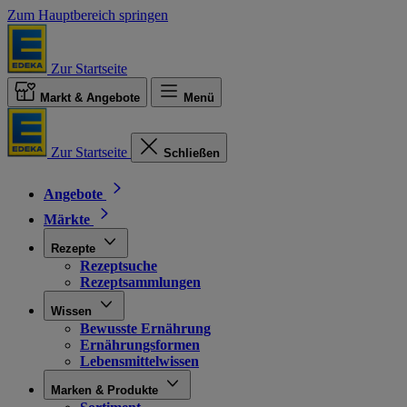
Zum Hauptbereich springen
Zur Startseite
Markt & Angebote
Menü
Zur Startseite
Schließen
Angebote
Märkte
Rezepte
Rezeptsuche
Rezeptsammlungen
Wissen
Bewusste Ernährung
Ernährungsformen
Lebensmittelwissen
Marken & Produkte