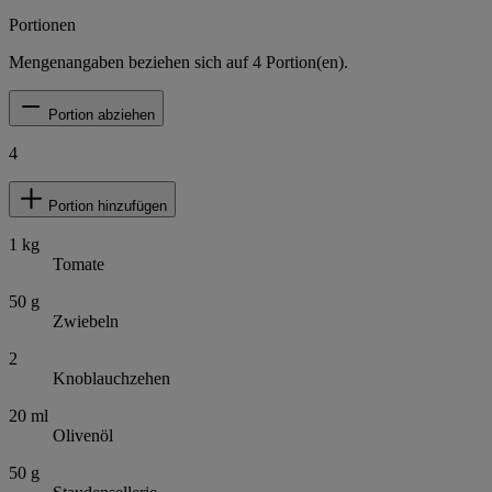
Portionen
Mengenangaben beziehen sich auf
4
Portion(en).
Portion abziehen
4
Portion hinzufügen
1
kg
Tomate
50
g
Zwiebeln
2
Knoblauchzehen
20
ml
Olivenöl
50
g