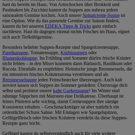
hast du bereits im Haus. Von Artischocken über Brokkoli und
Pastinaken bis Zucchini kannst du Suppen aus nahezu jedem
saisonalem Gemüse kochen. Auch unsere
Spinatcreme-Suppe
ist
eine Option. Wie du das passende Gemüse zur Saison findest,
kannst du bei unseren
EDEKA Tipps & Tricks
ganz einfach
nachlesen. Hast du dagegen einmal nichts Frisches im Haus, eignet
sich auch Tiefkühlgemüse.
Besonders beliebte Suppen-Rezepte sind Spargelcremesuppe,
Paprikasuppe
, Tomatensuppe,
Kürbissuppen
oder
Blumenkohlsuppe
. Im Frühling und Sommer dürfen frische Kräuter
nicht fehlen – in den Mixer kommen dann Bärlauch, Basilikum oder
Rucola. Ebenfalls zu empfehlen: Heimische junge Brennnesseln, die
ein intensives frisches Kräuteraroma verströmen und als
Brennnesselsuppe
jeden Feinschmecker überzeugen. Auch kalt
serviert lassen sich Suppen im Sommer genießen: Überzeuge dich
selbst und probiere unsere
kalte Gurkensuppe
! Im Winter sind
rahmige Süppchen mit Maronen eine Delikatesse. Überhaupt ist
feines Pürieren sehr wichtig, damit Cremesuppen ihre sämige
Konsistenz erhalten – Geschmacksträger ist aber natürlich ein
ordentlicher Schuss Sahne. Mit Einlagen wie Spargelspitzen,
Geflügelfleisch oder frischen Kräutern veredelst du diese Suppen-
Rezepte ganz leicht.
Geflügel kannst du selbstverständlich auch für viele weitere