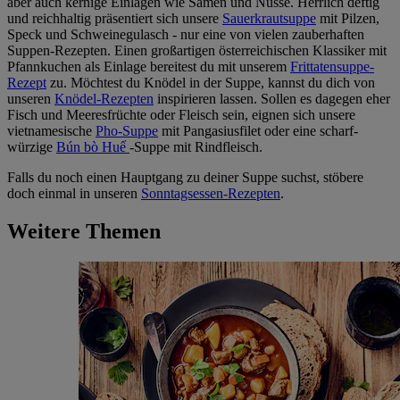
aber auch kernige Einlagen wie Samen und Nüsse. Herrlich deftig
und reichhaltig präsentiert sich unsere
Sauerkrautsuppe
mit Pilzen,
Speck und Schweinegulasch - nur eine von vielen zauberhaften
Suppen-Rezepten. Einen großartigen österreichischen Klassiker mit
Pfannkuchen als Einlage bereitest du mit unserem
Frittatensuppe-
Rezept
zu. Möchtest du Knödel in der Suppe, kannst du dich von
unseren
Knödel-Rezepten
inspirieren lassen. Sollen es dagegen eher
Fisch und Meeresfrüchte oder Fleisch sein, eignen sich unsere
vietnamesische
Pho-Suppe
mit Pangasiusfilet oder eine scharf-
würzige
Bún bò Huế
-Suppe mit Rindfleisch.
Falls du noch einen Hauptgang zu deiner Suppe suchst, stöbere
doch einmal in unseren
Sonntagsessen-Rezepten
.
Weitere Themen