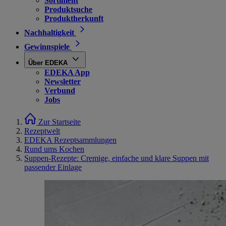
Sortiment
Produktsuche
Produktherkunft
Nachhaltigkeit
Gewinnspiele
Über EDEKA
EDEKA App
Newsletter
Verbund
Jobs
Zur Startseite
Rezeptwelt
EDEKA Rezeptsammlungen
Rund ums Kochen
Suppen-Rezepte: Cremige, einfache und klare Suppen mit
passender Einlage