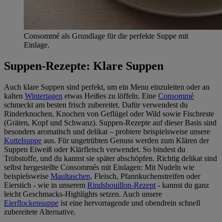
Consommé als Grundlage für die perfekte Suppe mit
Einlage.
Suppen-Rezepte: Klare Suppen
Auch klare Suppen sind perfekt, um ein Menu einzuleiten oder an
kalten
Wintertagen
etwas Heißes zu löffeln. Eine
Consommé
schmeckt am besten frisch zubereitet. Dafür verwendest du
Rinderknochen, Knochen von Geflügel oder Wild sowie Fischreste
(Gräten, Kopf und Schwanz). Suppen-Rezepte auf dieser Basis sind
besonders aromatisch und delikat – probiere beispielsweise unsere
Kuttelsuppe
aus. Für ungetrübten Genuss werden zum Klären der
Suppen Eiweiß oder Klärfleisch verwendet. So bindest du
Trübstoffe, und du kannst sie später abschöpfen. Richtig delikat sind
selbst hergestellte Consommés mit Einlagen: Mit Nudeln wie
beispielsweise
Maultaschen,
Fleisch, Pfannkuchenstreifen oder
Eierstich - wie in unserem
Rindsbouillon-Rezept
- kannst du ganz
leicht Geschmacks-Highlights setzen. Auch unsere
Eierflockensuppe
ist eine hervorragende und obendrein schnell
zubereitete Alternative.