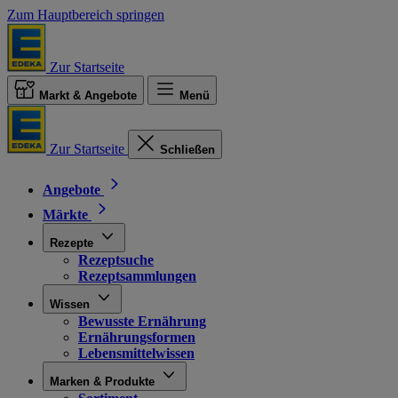
Zum Hauptbereich springen
Zur Startseite
Markt & Angebote
Menü
Zur Startseite
Schließen
Angebote
Märkte
Rezepte
Rezeptsuche
Rezeptsammlungen
Wissen
Bewusste Ernährung
Ernährungsformen
Lebensmittelwissen
Marken & Produkte