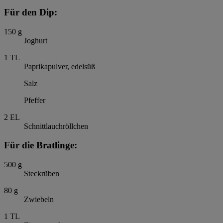
Für den Dip:
150
g
Joghurt
1
TL
Paprikapulver, edelsüß
Salz
Pfeffer
2
EL
Schnittlauchröllchen
Für die Bratlinge:
500
g
Steckrüben
80
g
Zwiebeln
1
TL