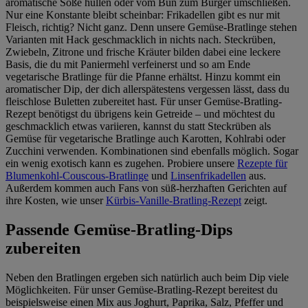
aromatische Soße hüllen oder vom Bun zum Burger umschließen.
im
Impressum
Nur eine Konstante bleibt scheinbar: Frikadellen gibt es nur mit
Fleisch, richtig? Nicht ganz. Denn unsere Gemüse-Bratlinge stehen
Varianten mit Hack geschmacklich in nichts nach. Steckrüben,
Zwiebeln, Zitrone und frische Kräuter bilden dabei eine leckere
Basis, die du mit Paniermehl verfeinerst und so am Ende
vegetarische Bratlinge für die Pfanne erhältst. Hinzu kommt ein
aromatischer Dip, der dich allerspätestens vergessen lässt, dass du
fleischlose Buletten zubereitet hast. Für unser Gemüse-Bratling-
Rezept benötigst du übrigens kein Getreide – und möchtest du
geschmacklich etwas variieren, kannst du statt Steckrüben als
Gemüse für vegetarische Bratlinge auch Karotten, Kohlrabi oder
Zucchini verwenden. Kombinationen sind ebenfalls möglich. Sogar
ein wenig exotisch kann es zugehen. Probiere unsere
Rezepte für
Blumenkohl-Couscous-Bratlinge
und
Linsenfrikadellen
aus.
Außerdem kommen auch Fans von süß-herzhaften Gerichten auf
ihre Kosten, wie unser
Kürbis-Vanille-Bratling-Rezept
zeigt.
Passende Gemüse-Bratling-Dips
zubereiten
Neben den Bratlingen ergeben sich natürlich auch beim Dip viele
Möglichkeiten. Für unser Gemüse-Bratling-Rezept bereitest du
beispielsweise einen Mix aus Joghurt, Paprika, Salz, Pfeffer und