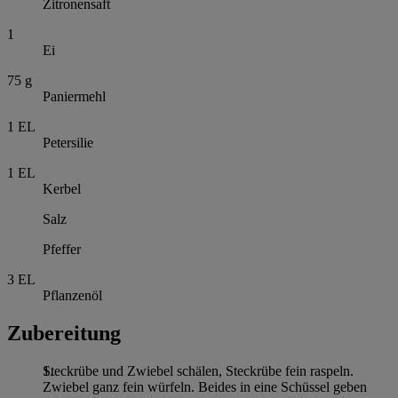
Zitronensaft
1
Ei
75
g
Paniermehl
1
EL
Petersilie
1
EL
Kerbel
Salz
Pfeffer
3
EL
Pflanzenöl
Zubereitung
Steckrübe und Zwiebel schälen, Steckrübe fein raspeln.
Zwiebel ganz fein würfeln. Beides in eine Schüssel geben