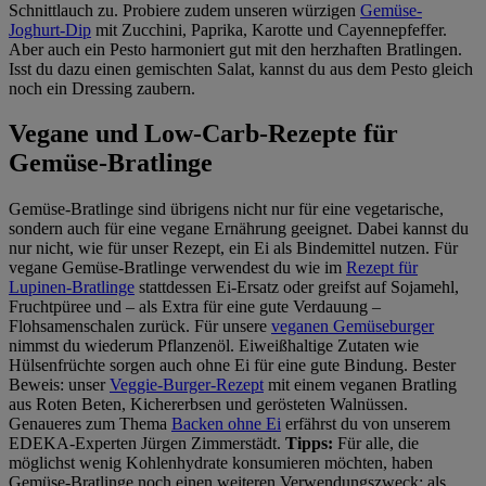
Schnittlauch zu. Probiere zudem unseren würzigen
Gemüse-
Joghurt-Dip
mit Zucchini, Paprika, Karotte und Cayennepfeffer.
Aber auch ein Pesto harmoniert gut mit den herzhaften Bratlingen.
Isst du dazu einen gemischten Salat, kannst du aus dem Pesto gleich
noch ein Dressing zaubern.
Vegane und Low-Carb-Rezepte für
Gemüse-Bratlinge
Gemüse-Bratlinge sind übrigens nicht nur für eine vegetarische,
sondern auch für eine vegane Ernährung geeignet. Dabei kannst du
nur nicht, wie für unser Rezept, ein Ei als Bindemittel nutzen. Für
vegane Gemüse-Bratlinge verwendest du wie im
Rezept für
Lupinen-Bratlinge
stattdessen Ei-Ersatz oder greifst auf Sojamehl,
Fruchtpüree und – als Extra für eine gute Verdauung –
Flohsamenschalen zurück. Für unsere
veganen Gemüseburger
nimmst du wiederum Pflanzenöl. Eiweißhaltige Zutaten wie
Hülsenfrüchte sorgen auch ohne Ei für eine gute Bindung. Bester
Beweis: unser
Veggie-Burger-Rezept
mit einem veganen Bratling
aus Roten Beten, Kichererbsen und gerösteten Walnüssen.
Genaueres zum Thema
Backen ohne Ei
erfährst du von unserem
EDEKA-Experten Jürgen Zimmerstädt.
Tipps:
Für alle, die
möglichst wenig Kohlenhydrate konsumieren möchten, haben
Gemüse-Bratlinge noch einen weiteren Verwendungszweck: als