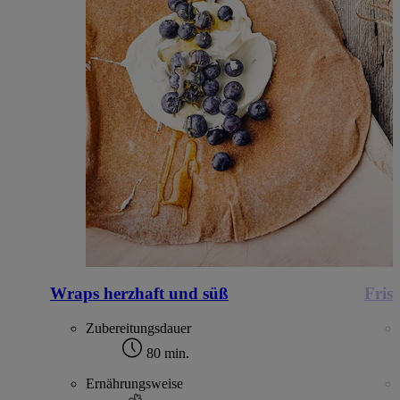
Wraps herzhaft und süß
Fris
Zubereitungsdauer
80 min.
Ernährungsweise