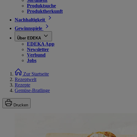
Sortiment
Produktsuche
Produktherkunft
Nachhaltigkeit
Gewinnspiele
Über EDEKA
EDEKA App
Newsletter
Verbund
Jobs
Zur Startseite
Rezeptwelt
Rezepte
Gemüse-Bratlinge
Drucken