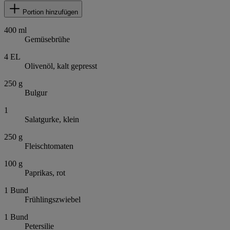
Portion hinzufügen
400
ml
Gemüsebrühe
4
EL
Olivenöl, kalt gepresst
250
g
Bulgur
1
Salatgurke, klein
250
g
Fleischtomaten
100
g
Paprikas, rot
1
Bund
Frühlingszwiebel
1
Bund
Petersilie