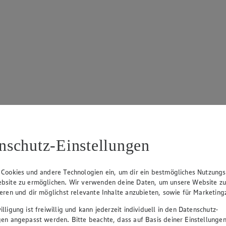
nschutz-Einstellungen
von 5 Sternen. Anzahl der Bewertungen: 21.
 Cookies und andere Technologien ein, um dir ein bestmögliches Nutzungs
bsite zu ermöglichen. Wir verwenden deine Daten, um unsere Website z
ieren und dir möglichst relevante Inhalte anzubieten, sowie für Marketin
lligung ist freiwillig und kann jederzeit individuell in den Datenschutz-
gen angepasst werden. Bitte beachte, dass auf Basis deiner Einstellungen