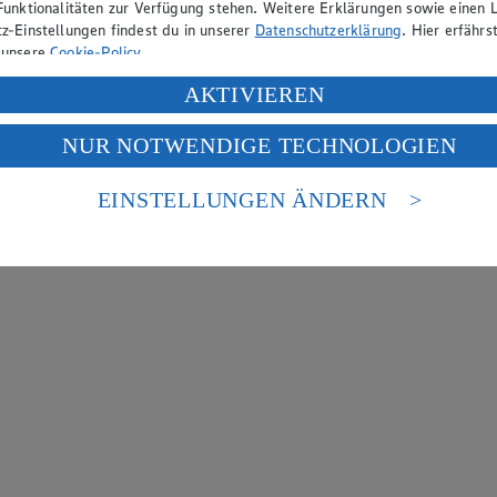
Funktionalitäten zur Verfügung stehen. Weitere Erklärungen sowie einen L
z-Einstellungen findest du in unserer
Datenschutzerklärung
. Hier erfährs
 unsere
Cookie-Policy
.
ung deiner personenbezogenen Daten in den USA durch Facebook und Yo
AKTIVIEREN
f „Aktivieren“ klickst, willigst du im Sinne des Art. 49 Abs. 1 Satz 1 lit
NUR NOTWENDIGE TECHNOLOGIEN
deine Daten in den USA verarbeitet werden. Der EuGH sieht die USA als 
 europäischen Standards nicht angemessenen Datenschutzniveau an. Es b
es Zugriffs durch US-amerikanische Behörden.
EINSTELLUNGEN ÄNDERN
nen zum Herausgeber der Seite findest du im
Impressum