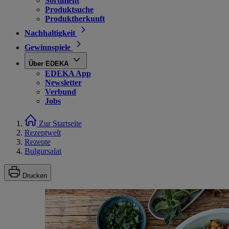
Sortiment
Produktsuche
Produktherkunft
Nachhaltigkeit
Gewinnspiele
Über EDEKA
EDEKA App
Newsletter
Verbund
Jobs
Zur Startseite
Rezeptwelt
Rezepte
Bulgursalat
Drucken