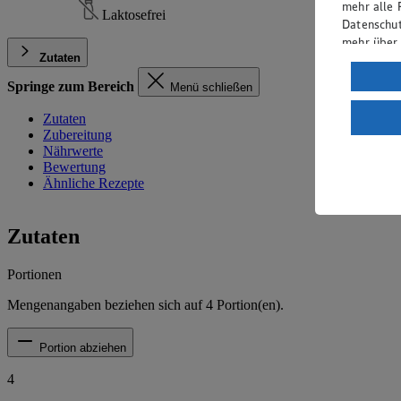
mehr alle 
Laktosefrei
Datenschut
mehr über
Zutaten
Verarbeit
Springe zum Bereich
Menü schließen
Wenn du au
Zutaten
ein, dass 
Zubereitung
einem nach
Nährwerte
Risiko ein
Bewertung
Ähnliche Rezepte
Informatio
Zutaten
Portionen
Mengenangaben beziehen sich auf
4
Portion(en).
Portion abziehen
4