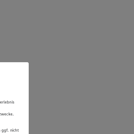
erlebnis
u
gzwecke.
 ggf. nicht