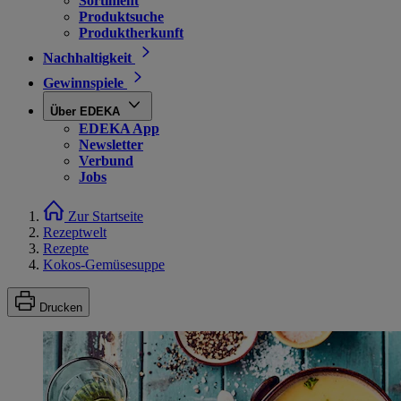
Sortiment
Produktsuche
Produktherkunft
Nachhaltigkeit
Gewinnspiele
Über EDEKA
EDEKA App
Newsletter
Verbund
Jobs
Zur Startseite
Rezeptwelt
Rezepte
Kokos-Gemüsesuppe
Drucken