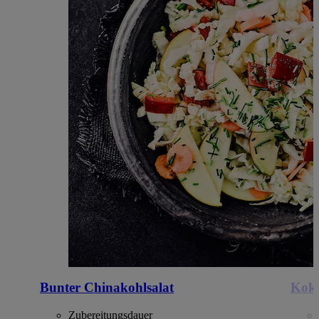
Bunter Chinakohlsalat
Koko
Zubereitungsdauer