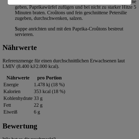
das Fruchtfleisch in kleine Würfel schneiden. Öl in die Pfanne
Informationen zum Herausgeber der Seite findest du
geben, Paprikawürfel zufügen und bei nicht zu starker Hitze 5
im
Impressum
Minuten braten. Croûtons und fein geschnittene Petersilie
zugeben, durchschwenken, salzen.
Suppe anrichten und mit den Paprika-Croûtons bestreut
servieren.
Nährwerte
Referenzmenge für einen durchschnittlichen Erwachsenen laut
LMIV (8.400 kJ/2.000 kcal).
Nährwerte
pro Portion
Energie
1.478 kj (18 %)
Kalorien
353 kcal (18 %)
Kohlenhydrate
33 g
Fett
22 g
Eiweiß
6 g
Bewertung