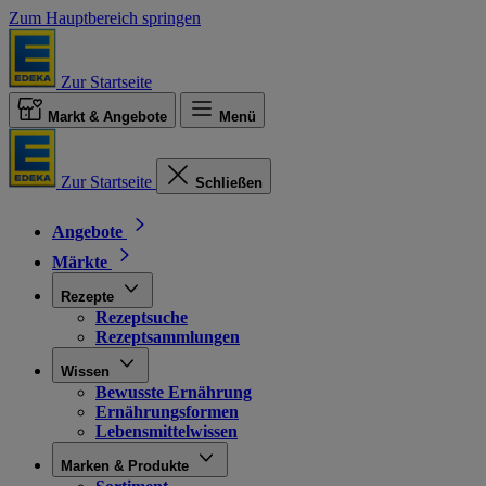
Zum Hauptbereich springen
Zur Startseite
Markt & Angebote
Menü
Zur Startseite
Schließen
Angebote
Märkte
Rezepte
Rezeptsuche
Rezeptsammlungen
Wissen
Bewusste Ernährung
Ernährungsformen
Lebensmittelwissen
Marken & Produkte