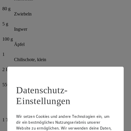
80
g
Zwiebeln
5
g
Ingwer
100
g
Äpfel
1
Chilischote, klein
2
EL
Pflanzenöl
550
ml
Datenschutz-
Gemüsefond
Einstellungen
Salz
Pfeffer
Wir setzen Cookies und andere Technologien ein, um
1
TL
dir ein bestmögliches Nutzungserlebnis unserer
Curry
Website zu ermöglichen. Wir verwenden deine Daten,