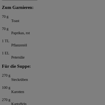
Zum Garnieren:
70
g
Toast
70
g
Paprikas, rot
1
TL
Pflanzenöl
1
EL
Petersilie
Für die Suppe:
270
g
Steckrüben
100
g
Karotten
270
g
Kartoffeln