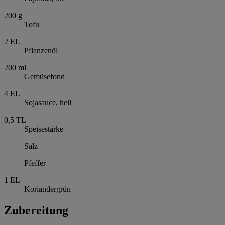
200
g
Tofu
2
EL
Pflanzenöl
200
ml
Gemüsefond
4
EL
Sojasauce, hell
0,5
TL
Speisestärke
Salz
Pfeffer
1
EL
Koriandergrün
Zubereitung