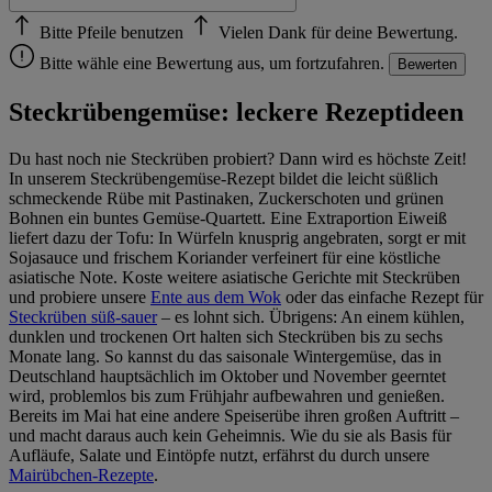
Bitte Pfeile benutzen
Vielen Dank für deine Bewertung.
Bitte wähle eine Bewertung aus, um fortzufahren.
Bewerten
Steckrübengemüse: leckere Rezeptideen
Du hast noch nie Steckrüben probiert? Dann wird es höchste Zeit!
In unserem Steckrübengemüse-Rezept bildet die leicht süßlich
schmeckende Rübe mit Pastinaken, Zuckerschoten und grünen
Bohnen ein buntes Gemüse-Quartett. Eine Extraportion Eiweiß
liefert dazu der Tofu: In Würfeln knusprig angebraten, sorgt er mit
Sojasauce und frischem Koriander verfeinert für eine köstliche
asiatische Note. Koste weitere asiatische Gerichte mit Steckrüben
und probiere unsere
Ente aus dem Wok
oder das einfache Rezept für
Steckrüben süß-sauer
– es lohnt sich. Übrigens: An einem kühlen,
dunklen und trockenen Ort halten sich Steckrüben bis zu sechs
Monate lang. So kannst du das saisonale Wintergemüse, das in
Deutschland hauptsächlich im Oktober und November geerntet
wird, problemlos bis zum Frühjahr aufbewahren und genießen.
Bereits im Mai hat eine andere Speiserübe ihren großen Auftritt –
und macht daraus auch kein Geheimnis. Wie du sie als Basis für
Aufläufe, Salate und Eintöpfe nutzt, erfährst du durch unsere
Mairübchen-Rezepte
.