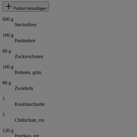
Portion hinzufügen
600
g
Steckrüben
100
g
Pastinaken
80
g
Zuckerschoten
100
g
Bohnen, grün
80
g
Zwiebeln
1
Knoblauchzehe
1
Chilischote, rot
120
g
Paprikas, rot