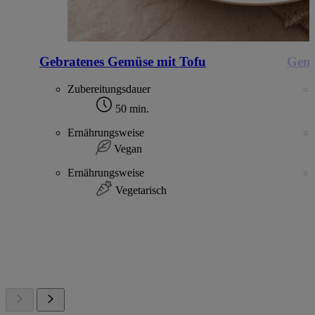
Gebratenes Gemüse mit Tofu
Gemü
Zubereitungsdauer
50 min.
Ernährungsweise
Vegan
Ernährungsweise
Vegetarisch