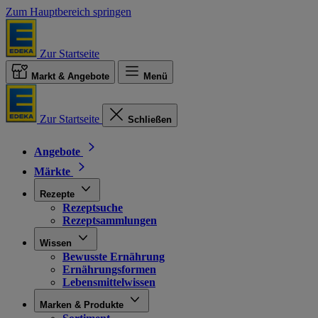
Zum Hauptbereich springen
Zur Startseite
Markt & Angebote
Menü
Zur Startseite
Schließen
Angebote
Märkte
Rezepte
Rezeptsuche
Rezeptsammlungen
Wissen
Bewusste Ernährung
Ernährungsformen
Lebensmittelwissen
Marken & Produkte