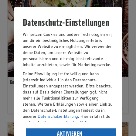
Datenschutz-Einstellungen
Wir setzen Cookies und andere Technologien ein,
um dir ein bestmögliches Nutzungserlebnis
unserer Website zu ermöglichen. Wir verwenden
deine Daten, um unsere Website zu
personalisieren und dir möglichst relevante
Inhalte anzubieten, sowie für Marketingzwecke.
Deine Einwilligung ist freiwillig und kann
jederzeit individuell in den Datenschutz-
Knoblauchbutter
Einstellungen angepasst werden. Bitte beachte,
dass auf Basis deiner Einstellungen ggf. nicht
mehr alle Funktionalitäten zur Verfügung
stehen. Weitere Erklärungen sowie einen Link zu
10min
Leicht
Glutenfrei
den Datenschutz-Einstellungen findest du in
unserer
Datenschutzerklärung
. Hier erfährst du
auch mehr über unsere
Cookie-Policy
.
Verarbeitung deiner personenbezogenen Daten
AKTIVIEREN