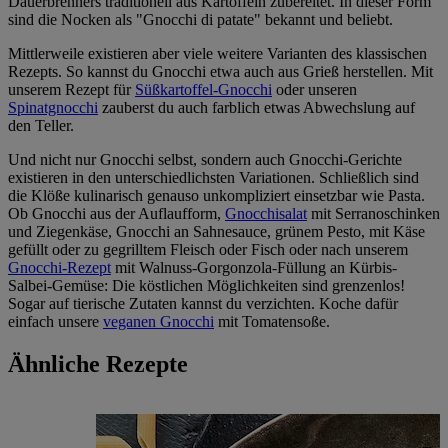
Dauerbrenners traditionell aus Kartoffeln zubereitet. In dieser Form
sind die Nocken als "Gnocchi di patate" bekannt und beliebt.
Mittlerweile existieren aber viele weitere Varianten des klassischen
Rezepts. So kannst du Gnocchi etwa auch aus Grieß herstellen. Mit
unserem Rezept für
Süßkartoffel-Gnocchi
oder unseren
Spinatgnocchi
zauberst du auch farblich etwas Abwechslung auf
den Teller.
Und nicht nur Gnocchi selbst, sondern auch Gnocchi-Gerichte
existieren in den unterschiedlichsten Variationen. Schließlich sind
die Klöße kulinarisch genauso unkompliziert einsetzbar wie Pasta.
Ob Gnocchi aus der Auflaufform,
Gnocchisalat
mit Serranoschinken
und Ziegenkäse, Gnocchi an Sahnesauce, grünem Pesto, mit Käse
gefüllt oder zu gegrilltem Fleisch oder Fisch oder nach unserem
Gnocchi-Rezept
mit Walnuss-Gorgonzola-Füllung an Kürbis-
Salbei-Gemüse: Die köstlichen Möglichkeiten sind grenzenlos!
Sogar auf tierische Zutaten kannst du verzichten. Koche dafür
einfach unsere
veganen Gnocchi
mit Tomatensoße.
Ähnliche Rezepte