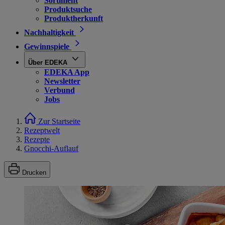
Sortiment
Produktsuche
Produktherkunft
Nachhaltigkeit
Gewinnspiele
Über EDEKA
EDEKA App
Newsletter
Verbund
Jobs
Zur Startseite
Rezeptwelt
Rezepte
Gnocchi-Auflauf
Drucken