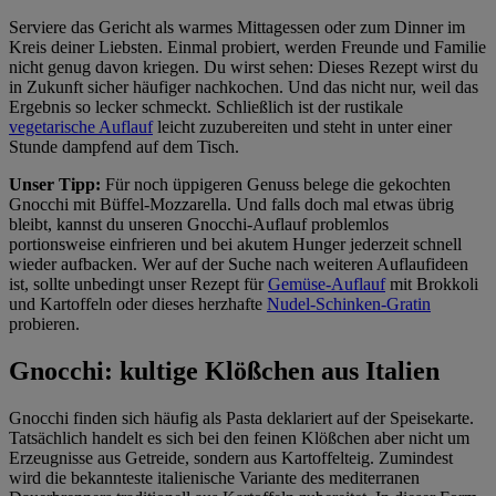
Serviere das Gericht als warmes Mittagessen oder zum Dinner im
Kreis deiner Liebsten. Einmal probiert, werden Freunde und Familie
nicht genug davon kriegen. Du wirst sehen: Dieses Rezept wirst du
in Zukunft sicher häufiger nachkochen. Und das nicht nur, weil das
Ergebnis so lecker schmeckt. Schließlich ist der rustikale
vegetarische Auflauf
leicht zuzubereiten und steht in unter einer
Stunde dampfend auf dem Tisch.
Unser Tipp:
Für noch üppigeren Genuss belege die gekochten
Gnocchi mit Büffel-Mozzarella. Und falls doch mal etwas übrig
bleibt, kannst du unseren Gnocchi-Auflauf problemlos
portionsweise einfrieren und bei akutem Hunger jederzeit schnell
wieder aufbacken. Wer auf der Suche nach weiteren Auflaufideen
ist, sollte unbedingt unser Rezept für
Gemüse-Auflauf
mit Brokkoli
und Kartoffeln oder dieses herzhafte
Nudel-Schinken-Gratin
probieren.
Gnocchi: kultige Klößchen aus Italien
Gnocchi finden sich häufig als Pasta deklariert auf der Speisekarte.
Tatsächlich handelt es sich bei den feinen Klößchen aber nicht um
Erzeugnisse aus Getreide, sondern aus Kartoffelteig. Zumindest
wird die bekannteste italienische Variante des mediterranen