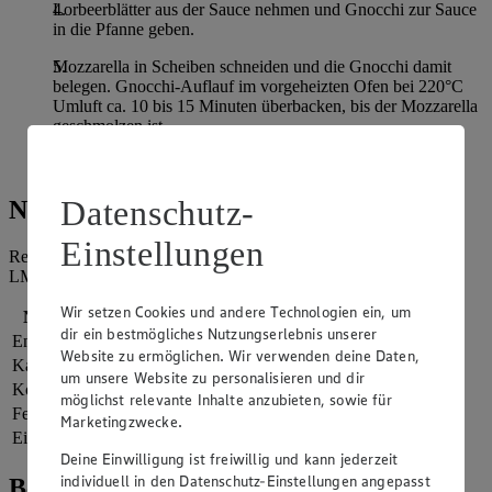
Lorbeerblätter aus der Sauce nehmen und Gnocchi zur Sauce
in die Pfanne geben.
Mozzarella in Scheiben schneiden und die Gnocchi damit
belegen. Gnocchi-Auflauf im vorgeheizten Ofen bei 220°C
Umluft ca. 10 bis 15 Minuten überbacken, bis der Mozzarella
geschmolzen ist.
Vor dem Servieren mit Basilikumblättern garnieren.
Datenschutz-
Nährwerte
Einstellungen
Referenzmenge für einen durchschnittlichen Erwachsenen laut
LMIV (8.400 kJ/2.000 kcal).
Wir setzen Cookies und andere Technologien ein, um
Nährwerte
pro Portion
dir ein bestmögliches Nutzungserlebnis unserer
Energie
1.933 kj (23 %)
Website zu ermöglichen. Wir verwenden deine Daten,
Kalorien
462 kcal (23 %)
um unsere Website zu personalisieren und dir
Kohlenhydrate
63 g
möglichst relevante Inhalte anzubieten, sowie für
Fett
18 g
Marketingzwecke.
Eiweiß
16 g
Deine Einwilligung ist freiwillig und kann jederzeit
individuell in den Datenschutz-Einstellungen angepasst
Bewertung