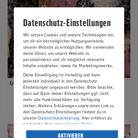
Datenschutz-Einstellungen
Wir setzen Cookies und andere Technologien ein,
um dir ein bestmögliches Nutzungserlebnis
unserer Website zu ermöglichen. Wir verwenden
deine Daten, um unsere Website zu
personalisieren und dir möglichst relevante
Inhalte anzubieten, sowie für Marketingzwecke.
Deine Einwilligung ist freiwillig und kann
jederzeit individuell in den Datenschutz-
Cruffin mit Brombeerfrosting
Einstellungen angepasst werden. Bitte beachte,
dass auf Basis deiner Einstellungen ggf. nicht
mehr alle Funktionalitäten zur Verfügung
stehen. Weitere Erklärungen sowie einen Link zu
1h
Mittel
den Datenschutz-Einstellungen findest du in
unserer
Datenschutzerklärung
. Hier erfährst du
auch mehr über unsere
Cookie-Policy
.
Verarbeitung deiner personenbezogenen Daten
AKTIVIEREN