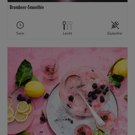
Brombeer-Smoothie
5min
Leicht
Glutenfrei