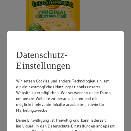
Datenschutz-
Angebot:
Bresso
Einstellungen
0.99
App
App Preis von 0.99€
1.11
-53%
Rabattierter Preis von 1.11€ (Insgesamt -53%
Wir setzen Cookies und andere Technologien ein, um
Rabatt)
dir ein bestmögliches Nutzungserlebnis unserer
Website zu ermöglichen. Wir verwenden deine Daten,
Frischkäsezubereitung, versch. Sorten und Fettstufen,
um unsere Website zu personalisieren und dir
120/150g Packung/Becher, (1kg = 9,25/7,40)
möglichst relevante Inhalte anzubieten, sowie für
Marketingzwecke.
Deine Einwilligung ist freiwillig und kann jederzeit
individuell in den Datenschutz-Einstellungen angepasst