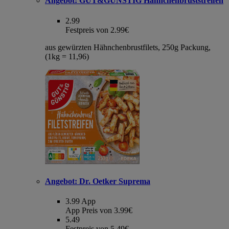
Angebot:
GUT&GÜNSTIG Hähnchenbruststreifen
2.99
Festpreis von 2.99€
aus gewürzten Hähnchenbrustfilets, 250g Packung,
(1kg = 11,96)
Angebot:
Dr. Oetker Suprema
3.99
App
App Preis von 3.99€
5.49
Festpreis von 5.49€