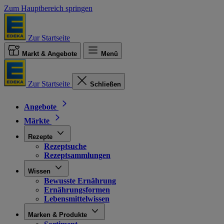
Zum Hauptbereich springen
Zur Startseite
Markt & Angebote
Menü
Zur Startseite
Schließen
Angebote
Märkte
Rezepte
Rezeptsuche
Rezeptsammlungen
Wissen
Bewusste Ernährung
Ernährungsformen
Lebensmittelwissen
Marken & Produkte