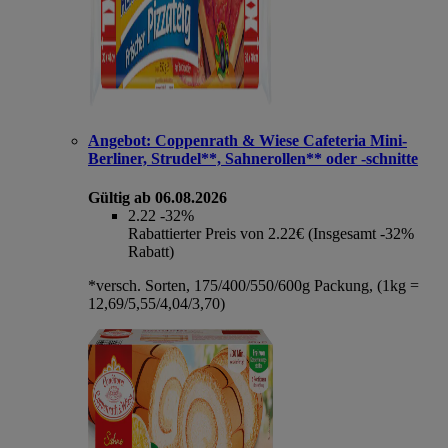
Angebot:
Coppenrath & Wiese Cafeteria Mini-
Berliner, Strudel**, Sahnerollen** oder -schnitte
Gültig ab 06.08.2026
2.22
-32%
Rabattierter Preis von 2.22€ (Insgesamt -32%
Rabatt)
*versch. Sorten, 175/400/550/600g Packung, (1kg =
12,69/5,55/4,04/3,70)