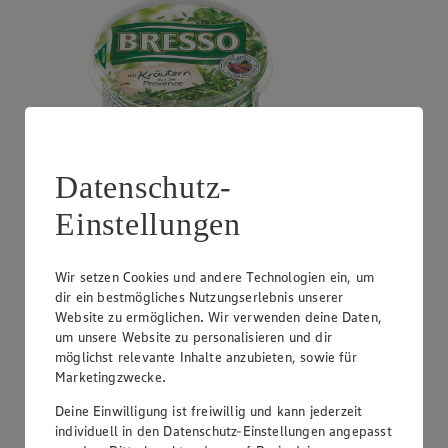
Datenschutz-
Einstellungen
Angebot:
Milram Gewürzquark
0.99
Festpreis von 0.99€
Wir setzen Cookies und andere Technologien ein, um
dir ein bestmögliches Nutzungserlebnis unserer
versch. Sorten und Fettstufen, 185g Becher, (1kg =
Website zu ermöglichen. Wir verwenden deine Daten,
5,35)
um unsere Website zu personalisieren und dir
möglichst relevante Inhalte anzubieten, sowie für
Marketingzwecke.
Deine Einwilligung ist freiwillig und kann jederzeit
individuell in den Datenschutz-Einstellungen angepasst