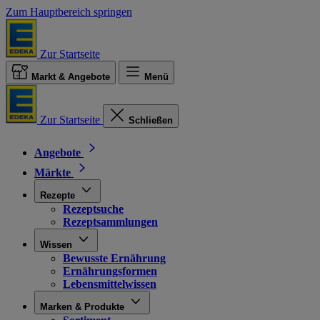
Zum Hauptbereich springen
Zur Startseite
Markt & Angebote
Menü
Zur Startseite
Schließen
Angebote
Märkte
Rezepte
Rezeptsuche
Rezeptsammlungen
Wissen
Bewusste Ernährung
Ernährungsformen
Lebensmittelwissen
Marken & Produkte