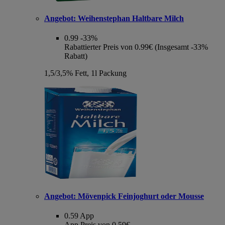
Angebot:
Weihenstephan Haltbare Milch
0.99
-33%
Rabattierter Preis von 0.99€ (Insgesamt -33%
Rabatt)
1,5/3,5% Fett, 1l Packung
Angebot:
Mövenpick Feinjoghurt oder Mousse
0.59
App
App Preis von 0.59€