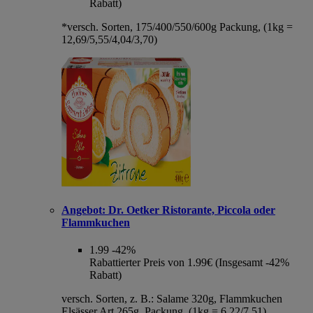
Rabatt)
*versch. Sorten, 175/400/550/600g Packung, (1kg =
12,69/5,55/4,04/3,70)
Angebot:
Dr. Oetker Ristorante, Piccola oder
Flammkuchen
1.99
-42%
Rabattierter Preis von 1.99€ (Insgesamt -42%
Rabatt)
versch. Sorten, z. B.: Salame 320g, Flammkuchen
Elsässer Art 265g, Packung, (1kg = 6,22/7,51)