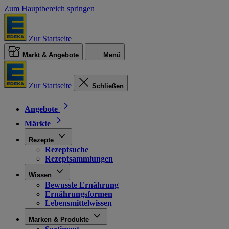
Zum Hauptbereich springen
Zur Startseite
Markt & Angebote
Menü
Zur Startseite
Schließen
Angebote
Märkte
Rezepte
Rezeptsuche
Rezeptsammlungen
Wissen
Bewusste Ernährung
Ernährungsformen
Lebensmittelwissen
Marken & Produkte