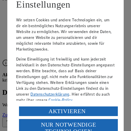
Einstellungen
Angebote der Woche im Prospekt
ansehen
Wir setzen Cookies und andere Technologien ein, um
dir ein bestmögliches Nutzungserlebnis unserer
Website zu ermöglichen. Wir verwenden deine Daten,
Siehe dir die Angebote der Woche deines Marktes im
digitalen Blätterkatalog an.
um unsere Website zu personalisieren und dir
möglichst relevante Inhalte anzubieten, sowie für
Prospekt 8010483 im Browser
Ansehen
Marketingzwecke.
Deine Einwilligung ist freiwillig und kann jederzeit
individuell in den Datenschutz-Einstellungen angepasst
werden. Bitte beachte, dass auf Basis deiner
Aktuell kein Prospekt verfügbar
Leider liegt für diese Woche
Einstellungen ggf. nicht mehr alle Funktionalitäten zur
kein Prospekt vor.
Verfügung stehen. Weitere Erklärungen sowie einen
Link zu den Datenschutz-Einstellungen findest du in
Details zum Markt
unserer
Datenschutzerklärung
. Hier erfährst du auch
mehr über unsere
Cookie-Policy
.
Weitere Informationen – alles auf einem Blick.
Verarbeitung deiner personenbezogenen Daten in den
AKTIVIEREN
Zur Marktseite
USA durch Facebook und YouTube:
NUR NOTWENDIGE
Zurück nach oben
Wenn du auf „Aktivieren“ klickst, willigst du im Sinne