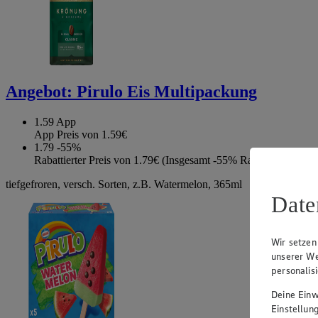
Angebot:
Pirulo Eis Multipackung
1.59
App
App Preis von 1.59€
1.79
-55%
Rabattierter Preis von 1.79€ (Insgesamt -55% Rabatt)
tiefgefroren, versch. Sorten, z.B. Watermelon, 365ml
Date
Wir setzen
unserer We
personalis
Deine Einwi
Einstellun