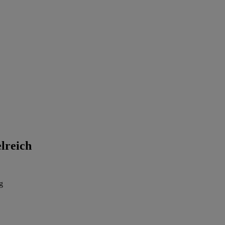
lreich
g