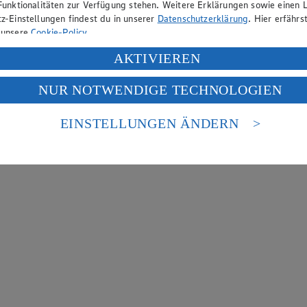
Funktionalitäten zur Verfügung stehen. Weitere Erklärungen sowie einen L
z-Einstellungen findest du in unserer
Datenschutzerklärung
. Hier erfährs
 unsere
Cookie-Policy
.
ung deiner personenbezogenen Daten in den USA durch Facebook und Yo
AKTIVIEREN
f „Aktivieren“ klickst, willigst du im Sinne des Art. 49 Abs. 1 Satz 1 lit
NUR NOTWENDIGE TECHNOLOGIEN
deine Daten in den USA verarbeitet werden. Der EuGH sieht die USA als 
 europäischen Standards nicht angemessenen Datenschutzniveau an. Es b
es Zugriffs durch US-amerikanische Behörden.
EINSTELLUNGEN ÄNDERN
nen zum Herausgeber der Seite findest du im
Impressum