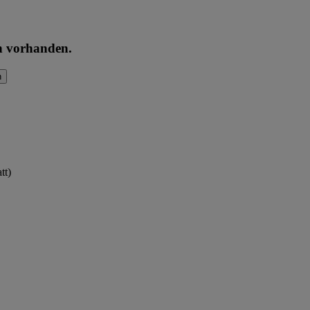
en vorhanden.
n
tt)