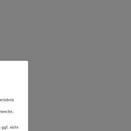
erlebnis
u
gzwecke.
 ggf. nicht