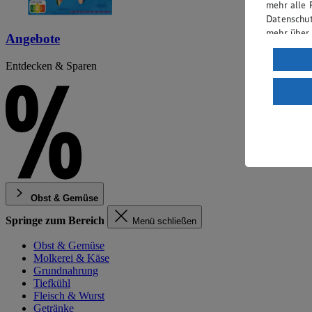
mehr alle 
Datenschut
mehr über
Angebote
Verarbeit
Entdecken & Sparen
Wenn du au
ein, dass 
einem nach
Risiko ein
Informatio
Obst & Gemüse
Springe zum Bereich
Menü schließen
Obst & Gemüse
Molkerei & Käse
Grundnahrung
Tiefkühl
Fleisch & Wurst
Getränke