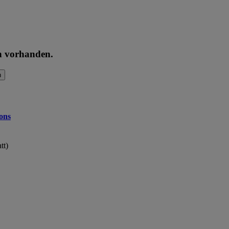
en vorhanden.
n
ons
tt)