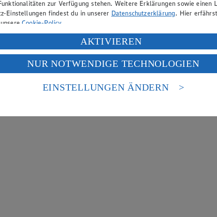
Funktionalitäten zur Verfügung stehen. Weitere Erklärungen sowie einen L
z-Einstellungen findest du in unserer
Datenschutzerklärung
. Hier erfährs
 unsere
Cookie-Policy
.
ung deiner personenbezogenen Daten in den USA durch Facebook und Yo
AKTIVIEREN
f „Aktivieren“ klickst, willigst du im Sinne des Art. 49 Abs. 1 Satz 1 lit
NUR NOTWENDIGE TECHNOLOGIEN
deine Daten in den USA verarbeitet werden. Der EuGH sieht die USA als 
 europäischen Standards nicht angemessenen Datenschutzniveau an. Es b
es Zugriffs durch US-amerikanische Behörden.
EINSTELLUNGEN ÄNDERN
nen zum Herausgeber der Seite findest du im
Impressum