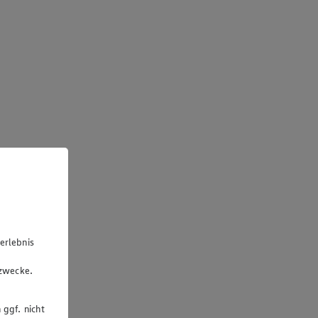
erlebnis
u
gzwecke.
 ggf. nicht