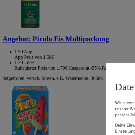
Angebot:
Pirulo Eis Multipackung
1.59
App
App Preis von 1.59€
1.79
-55%
Rabattierter Preis von 1.79€ (Insgesamt -55% Rabatt)
tiefgefroren, versch. Sorten, z.B. Watermelon, 365ml
Date
Wir setzen
unserer We
personalis
Deine Einwi
Einstellun