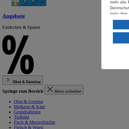
mehr alle 
Datenschut
mehr über
Angebote
Verarbeit
Entdecken & Sparen
Wenn du au
ein, dass 
einem nach
Risiko ein
Informatio
Obst & Gemüse
Springe zum Bereich
Menü schließen
Obst & Gemüse
Molkerei & Käse
Grundnahrung
Tiefkühl
Fisch & Meeresfrüchte
Fleisch & Wurst