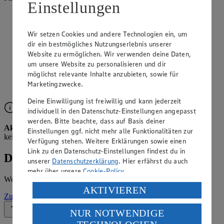
Einstellungen
Angebote der Woche im Prospekt
ansehen
Wir setzen Cookies und andere Technologien ein, um
dir ein bestmögliches Nutzungserlebnis unserer
Website zu ermöglichen. Wir verwenden deine Daten,
Siehe dir die Angebote der Woche deines Marktes im
digitalen Blätterkatalog an.
um unsere Website zu personalisieren und dir
möglichst relevante Inhalte anzubieten, sowie für
Prospekt 4091091 im Browser
Ansehen
Marketingzwecke.
Deine Einwilligung ist freiwillig und kann jederzeit
individuell in den Datenschutz-Einstellungen angepasst
werden. Bitte beachte, dass auf Basis deiner
Aktuell kein Prospekt verfügbar
Leider liegt für diese Woche
Einstellungen ggf. nicht mehr alle Funktionalitäten zur
kein Prospekt vor.
Verfügung stehen. Weitere Erklärungen sowie einen
Link zu den Datenschutz-Einstellungen findest du in
Details zum Markt
unserer
Datenschutzerklärung
. Hier erfährst du auch
mehr über unsere
Cookie-Policy
.
Weitere Informationen – alles auf einem Blick.
Verarbeitung deiner personenbezogenen Daten in den
AKTIVIEREN
Zur Marktseite
USA durch Facebook und YouTube:
NUR NOTWENDIGE
Zurück nach oben
Wenn du auf „Aktivieren“ klickst, willigst du im Sinne