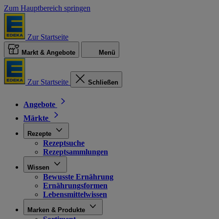
Zum Hauptbereich springen
Zur Startseite
Markt & Angebote
Menü
Zur Startseite
Schließen
Angebote
Märkte
Rezepte
Rezeptsuche
Rezeptsammlungen
Wissen
Bewusste Ernährung
Ernährungsformen
Lebensmittelwissen
Marken & Produkte