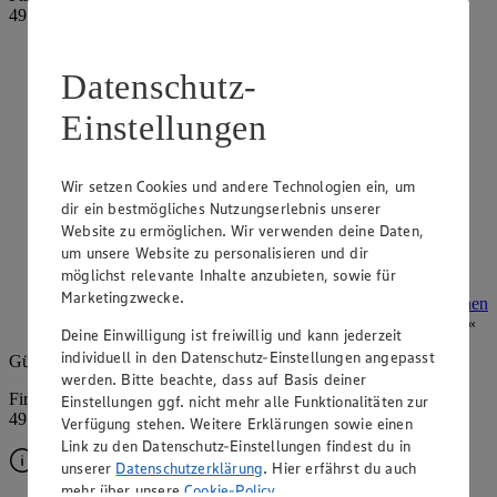
49134 Wallenhorst
Angebote der Woche im Prospekt
Datenschutz-
ansehen
Einstellungen
Siehe dir die Angebote der Woche deines Marktes im
digitalen Blätterkatalog an.
Wir setzen Cookies und andere Technologien ein, um
Prospekt 4090333 im Browser
Ansehen
dir ein bestmögliches Nutzungserlebnis unserer
Website zu ermöglichen. Wir verwenden deine Daten,
um unsere Website zu personalisieren und dir
Super Sommer Spar-Pass 2026
möglichst relevante Inhalte anzubieten, sowie für
Marketingzwecke.
Prospekt Super Sommer Spar-Pass 2026 im Browser
Ansehen
Deine Einwilligung ist freiwillig und kann jederzeit
individuell in den Datenschutz-Einstellungen angepasst
Gültig vom
17.08.2026
bis zum
22.08.2026
.
werden. Bitte beachte, dass auf Basis deiner
Firma: Kuhlmann Lebensmittelmärkte e.K., Osnabrücker Str. 15,
Einstellungen ggf. nicht mehr alle Funktionalitäten zur
49134 Wallenhorst
Verfügung stehen. Weitere Erklärungen sowie einen
Link zu den Datenschutz-Einstellungen findest du in
unserer
Datenschutzerklärung
. Hier erfährst du auch
mehr über unsere
Cookie-Policy
.