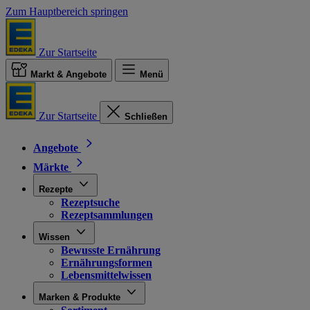
Zum Hauptbereich springen
Zur Startseite
Markt & Angebote
Menü
Zur Startseite
Schließen
Angebote
Märkte
Rezepte
Rezeptsuche
Rezeptsammlungen
Wissen
Bewusste Ernährung
Ernährungsformen
Lebensmittelwissen
Marken & Produkte