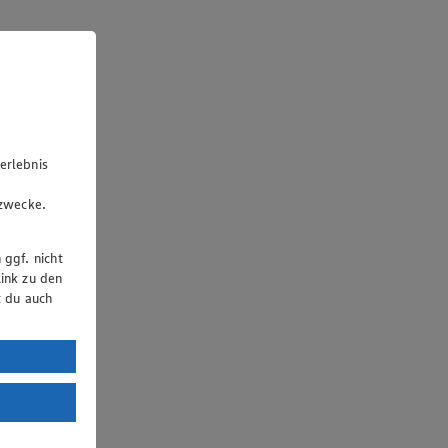
erlebnis
u
gzwecke.
 ggf. nicht
ink zu den
t du auch
uTube:
. a) DSGVO
Land mit
esteht das