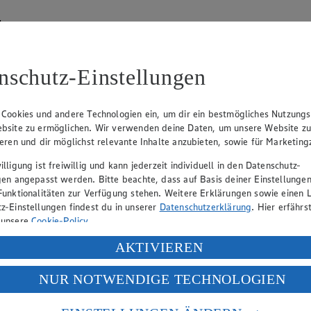
hen
lätterkatalog an.
nschutz-Einstellungen
 Cookies und andere Technologien ein, um dir ein bestmögliches Nutzungs
bsite zu ermöglichen. Wir verwenden deine Daten, um unsere Website z
ieren und dir möglichst relevante Inhalte anzubieten, sowie für Marketin
lligung ist freiwillig und kann jederzeit individuell in den Datenschutz-
hen
gen angepasst werden. Bitte beachte, dass auf Basis deiner Einstellungen
Funktionalitäten zur Verfügung stehen. Weitere Erklärungen sowie einen L
lätterkatalog an.
z-Einstellungen findest du in unserer
Datenschutzerklärung
. Hier erfährs
 unsere
Cookie-Policy
.
ung deiner personenbezogenen Daten in den USA durch Facebook und Yo
AKTIVIEREN
f „Aktivieren“ klickst, willigst du im Sinne des Art. 49 Abs. 1 Satz 1 lit
NUR NOTWENDIGE TECHNOLOGIEN
deine Daten in den USA verarbeitet werden. Der EuGH sieht die USA als 
 europäischen Standards nicht angemessenen Datenschutzniveau an. Es b
es Zugriffs durch US-amerikanische Behörden.