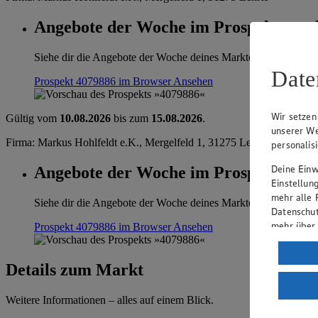
Angebote der Woche im Prospekt anse
Siehe dir die Angebote der Woche deines Marktes im digitalen B
Date
Prospekt 4079886 im Browser
Ansehen
Wir setzen
Gültig vom
10.08.2026
bis zum
15.08.2026
.
unserer We
Firma: Markus Hohlfeldt e.K., Mergelfeld 1, 31275 Lehrte
personalis
Deine Einwi
Angebote der Woche im Prospekt anse
Einstellun
mehr alle 
Siehe dir die Angebote der Woche deines Marktes im digitalen B
Datenschut
mehr über
Prospekt 4079886 im Browser
Ansehen
Verarbeit
Details zum Markt
Wenn du au
ein, dass 
Weitere Informationen – alles auf einem Blick.
einem nach
Risiko ein