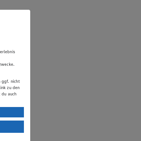
erlebnis
u
gzwecke.
 ggf. nicht
ink zu den
t du auch
uTube:
. a) DSGVO
Land mit
esteht das