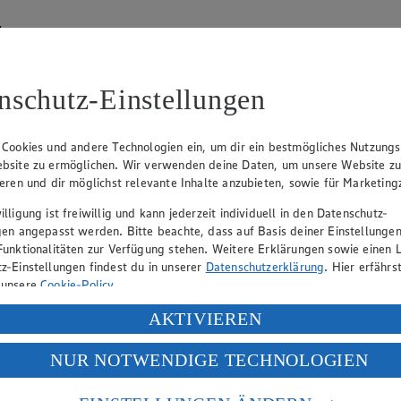
hen
lätterkatalog an.
nschutz-Einstellungen
 Cookies und andere Technologien ein, um dir ein bestmögliches Nutzungs
bsite zu ermöglichen. Wir verwenden deine Daten, um unsere Website z
ieren und dir möglichst relevante Inhalte anzubieten, sowie für Marketin
lligung ist freiwillig und kann jederzeit individuell in den Datenschutz-
hen
gen angepasst werden. Bitte beachte, dass auf Basis deiner Einstellungen
Funktionalitäten zur Verfügung stehen. Weitere Erklärungen sowie einen L
lätterkatalog an.
z-Einstellungen findest du in unserer
Datenschutzerklärung
. Hier erfährs
 unsere
Cookie-Policy
.
ung deiner personenbezogenen Daten in den USA durch Facebook und Yo
AKTIVIEREN
f „Aktivieren“ klickst, willigst du im Sinne des Art. 49 Abs. 1 Satz 1 lit
NUR NOTWENDIGE TECHNOLOGIEN
deine Daten in den USA verarbeitet werden. Der EuGH sieht die USA als 
 europäischen Standards nicht angemessenen Datenschutzniveau an. Es b
es Zugriffs durch US-amerikanische Behörden.