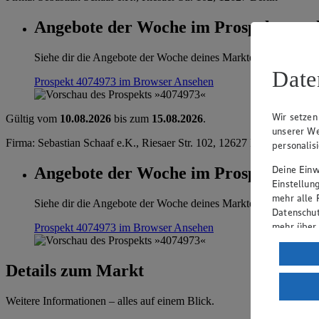
Angebote der Woche im Prospekt anse
Siehe dir die Angebote der Woche deines Marktes im digitalen B
Date
Prospekt 4074973 im Browser
Ansehen
Wir setzen
Gültig vom
10.08.2026
bis zum
15.08.2026
.
unserer We
Firma: Sebastian Schaaf e.K., Riesaer Str. 102, 12627 Berlin
personalis
Deine Einwi
Angebote der Woche im Prospekt anse
Einstellun
mehr alle 
Siehe dir die Angebote der Woche deines Marktes im digitalen B
Datenschut
mehr über
Prospekt 4074973 im Browser
Ansehen
Verarbeit
Details zum Markt
Wenn du au
ein, dass 
Weitere Informationen – alles auf einem Blick.
einem nach
Risiko ein