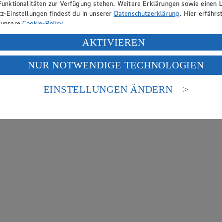
Funktionalitäten zur Verfügung stehen. Weitere Erklärungen sowie einen L
z-Einstellungen findest du in unserer
Datenschutzerklärung
. Hier erfährs
 unsere
Cookie-Policy
.
ung deiner personenbezogenen Daten in den USA durch Facebook und Yo
AKTIVIEREN
f „Aktivieren“ klickst, willigst du im Sinne des Art. 49 Abs. 1 Satz 1 lit
NUR NOTWENDIGE TECHNOLOGIEN
deine Daten in den USA verarbeitet werden. Der EuGH sieht die USA als 
 europäischen Standards nicht angemessenen Datenschutzniveau an. Es b
es Zugriffs durch US-amerikanische Behörden.
EINSTELLUNGEN ÄNDERN
nen zum Herausgeber der Seite findest du im
Impressum