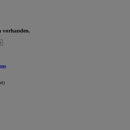
en vorhanden.
n
ons
tt)