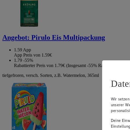
Angebot:
Pirulo Eis Multipackung
1.59
App
App Preis von 1.59€
1.79
-55%
Rabattierter Preis von 1.79€ (Insgesamt -55% Rabatt)
tiefgefroren, versch. Sorten, z.B. Watermelon, 365ml
Date
Wir setzen
unserer We
personalis
Deine Einwi
Einstellun