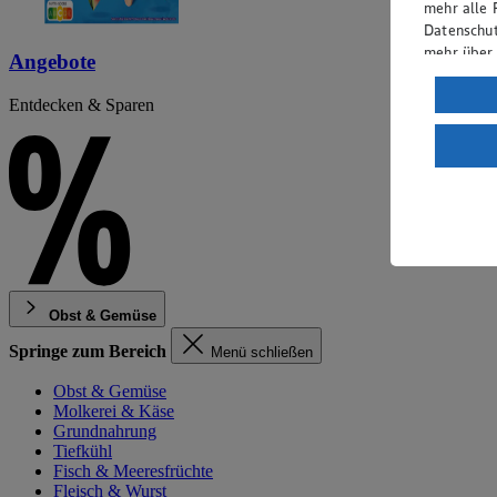
mehr alle 
Datenschut
mehr über
Angebote
Verarbeit
Entdecken & Sparen
Wenn du au
ein, dass 
einem nach
Risiko ein
Informatio
Obst & Gemüse
Springe zum Bereich
Menü schließen
Obst & Gemüse
Molkerei & Käse
Grundnahrung
Tiefkühl
Fisch & Meeresfrüchte
Fleisch & Wurst