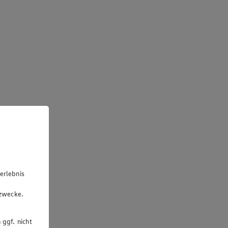
erlebnis
u
gzwecke.
 ggf. nicht