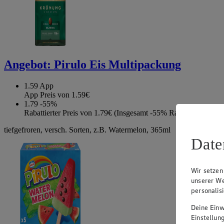
Angebot:
Pirulo Eis Multipackung
1.59
App
App Preis von 1.59€
1.79
-55%
Rabattierter Preis von 1.79€ (Insgesamt -55% Rabatt)
tiefgefroren, versch. Sorten, z.B. Watermelon, 365ml
Date
Wir setzen
unserer We
personalis
Deine Einwi
Einstellun