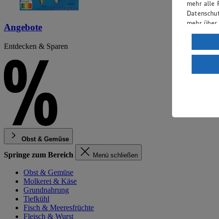
mehr alle 
Datenschut
mehr über
Angebote
Verarbeit
Entdecken & Sparen
Wenn du au
ein, dass 
einem nach
Risiko ein
Informatio
Obst & Gemüse
Springe zum Bereich
Menü schließen
Obst & Gemüse
Molkerei & Käse
Grundnahrung
Tiefkühl
Fisch & Meeresfrüchte
Fleisch & Wurst