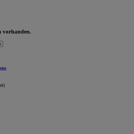
en vorhanden.
n
ons
tt)