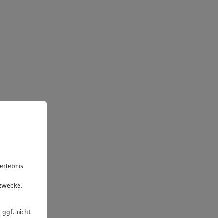
erlebnis
u
gzwecke.
 ggf. nicht