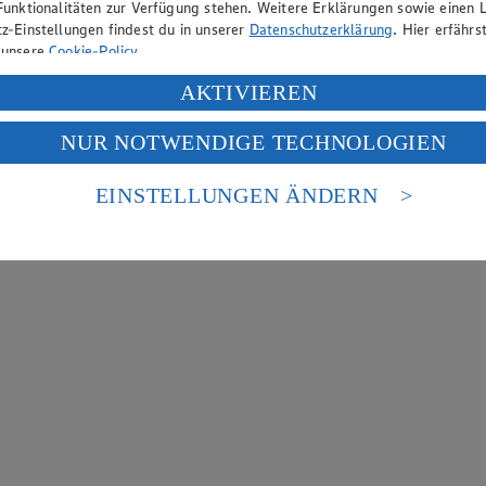
Funktionalitäten zur Verfügung stehen. Weitere Erklärungen sowie einen L
z-Einstellungen findest du in unserer
Datenschutzerklärung
. Hier erfährs
 unsere
Cookie-Policy
.
ung deiner personenbezogenen Daten in den USA durch Facebook und Yo
AKTIVIEREN
f „Aktivieren“ klickst, willigst du im Sinne des Art. 49 Abs. 1 Satz 1 lit
NUR NOTWENDIGE TECHNOLOGIEN
deine Daten in den USA verarbeitet werden. Der EuGH sieht die USA als 
 europäischen Standards nicht angemessenen Datenschutzniveau an. Es b
es Zugriffs durch US-amerikanische Behörden.
EINSTELLUNGEN ÄNDERN
nen zum Herausgeber der Seite findest du im
Impressum