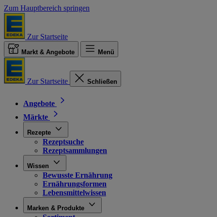
Zum Hauptbereich springen
Zur Startseite
Markt & Angebote
Menü
Zur Startseite
Schließen
Angebote
Märkte
Rezepte
Rezeptsuche
Rezeptsammlungen
Wissen
Bewusste Ernährung
Ernährungsformen
Lebensmittelwissen
Marken & Produkte