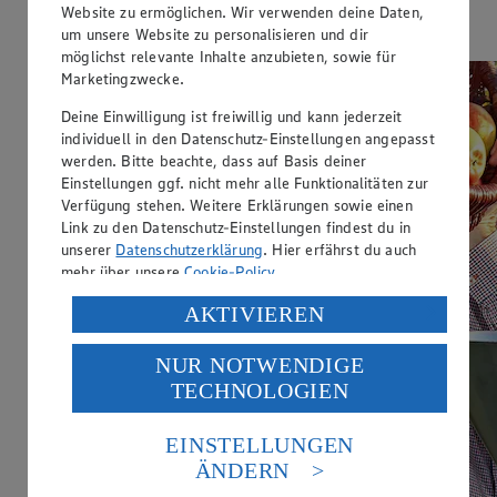
Website zu ermöglichen. Wir verwenden deine Daten,
Zur Website
um unsere Website zu personalisieren und dir
möglichst relevante Inhalte anzubieten, sowie für
Marketingzwecke.
Deine Einwilligung ist freiwillig und kann jederzeit
individuell in den Datenschutz-Einstellungen angepasst
werden. Bitte beachte, dass auf Basis deiner
Einstellungen ggf. nicht mehr alle Funktionalitäten zur
Verfügung stehen. Weitere Erklärungen sowie einen
Link zu den Datenschutz-Einstellungen findest du in
unserer
Datenschutzerklärung
. Hier erfährst du auch
mehr über unsere
Cookie-Policy
.
Verarbeitung deiner personenbezogenen Daten in den
AKTIVIEREN
USA durch Facebook und YouTube:
NUR NOTWENDIGE
Wenn du auf „Aktivieren“ klickst, willigst du im Sinne
TECHNOLOGIEN
des Art. 49 Abs. 1 Satz 1 lit. a) DSGVO ein, dass deine
Daten in den USA verarbeitet werden. Der EuGH sieht
die USA als Land mit einem nach europäischen
EINSTELLUNGEN
Standards nicht angemessenen Datenschutzniveau an.
ÄNDERN
Es besteht das Risiko eines Zugriffs durch US-