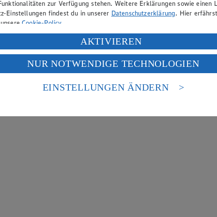
Funktionalitäten zur Verfügung stehen. Weitere Erklärungen sowie einen L
z-Einstellungen findest du in unserer
Datenschutzerklärung
. Hier erfährs
 unsere
Cookie-Policy
.
ung deiner personenbezogenen Daten in den USA durch Facebook und Yo
AKTIVIEREN
f „Aktivieren“ klickst, willigst du im Sinne des Art. 49 Abs. 1 Satz 1 lit
NUR NOTWENDIGE TECHNOLOGIEN
deine Daten in den USA verarbeitet werden. Der EuGH sieht die USA als 
 europäischen Standards nicht angemessenen Datenschutzniveau an. Es b
es Zugriffs durch US-amerikanische Behörden.
EINSTELLUNGEN ÄNDERN
nen zum Herausgeber der Seite findest du im
Impressum