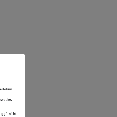
erlebnis
u
gzwecke.
 ggf. nicht