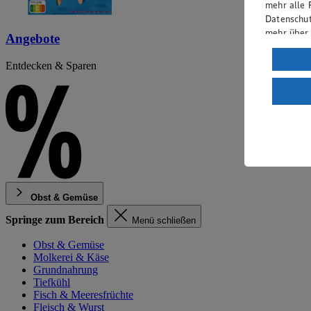
mehr alle 
Datenschut
mehr über
Angebote
Verarbeit
Entdecken & Sparen
Wenn du au
ein, dass 
einem nach
Risiko ein
Informatio
Obst & Gemüse
Springe zum Bereich
Menü schließen
Obst & Gemüse
Molkerei & Käse
Grundnahrung
Tiefkühl
Fisch & Meeresfrüchte
Fleisch & Wurst