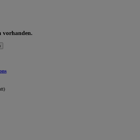
en vorhanden.
n
ons
tt)