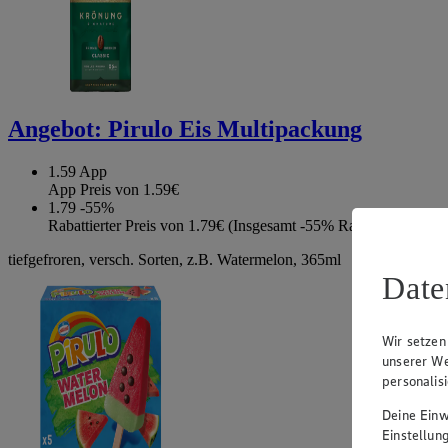
Angebot:
Pirulo Eis Multipackung
1.59
App
App Preis von 1.59€
1.79
-55%
Rabattierter Preis von 1.79€ (Insgesamt -55% Rabatt)
tiefgefroren, versch. Sorten, z.B. Watermelon, 365ml
Date
Wir setzen
unserer We
personalis
Deine Einwi
Einstellun