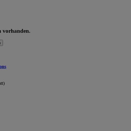
en vorhanden.
n
ons
tt)