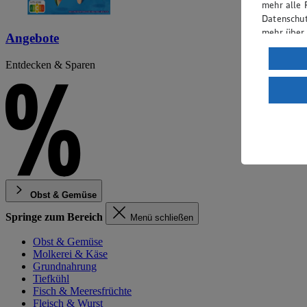
mehr alle 
Datenschut
mehr über
Angebote
Verarbeit
Entdecken & Sparen
Wenn du au
ein, dass 
einem nach
Risiko ein
Informatio
Obst & Gemüse
Springe zum Bereich
Menü schließen
Obst & Gemüse
Molkerei & Käse
Grundnahrung
Tiefkühl
Fisch & Meeresfrüchte
Fleisch & Wurst