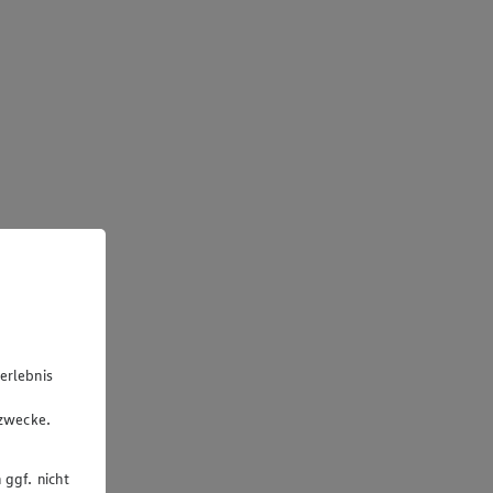
erlebnis
u
gzwecke.
 ggf. nicht