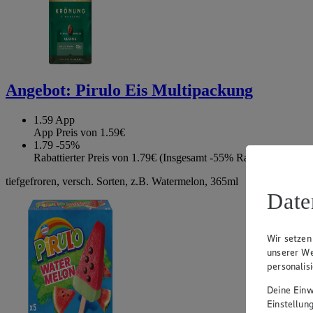
Angebot:
Pirulo Eis Multipackung
1.59
App
App Preis von 1.59€
1.79
-55%
Rabattierter Preis von 1.79€ (Insgesamt -55% Rabatt)
tiefgefroren, versch. Sorten, z.B. Watermelon, 365ml
Date
Wir setzen
unserer We
personalis
Deine Einwi
Einstellun