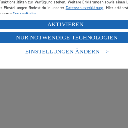
Funktionalitäten zur Verfügung stehen. Weitere Erklärungen sowie einen L
z-Einstellungen findest du in unserer
Datenschutzerklärung
. Hier erfährs
 unsere
Cookie-Policy
.
ung deiner personenbezogenen Daten in den USA durch Facebook und Yo
AKTIVIEREN
f „Aktivieren“ klickst, willigst du im Sinne des Art. 49 Abs. 1 Satz 1 lit
NUR NOTWENDIGE TECHNOLOGIEN
deine Daten in den USA verarbeitet werden. Der EuGH sieht die USA als 
 europäischen Standards nicht angemessenen Datenschutzniveau an. Es b
es Zugriffs durch US-amerikanische Behörden.
EINSTELLUNGEN ÄNDERN
nen zum Herausgeber der Seite findest du im
Impressum