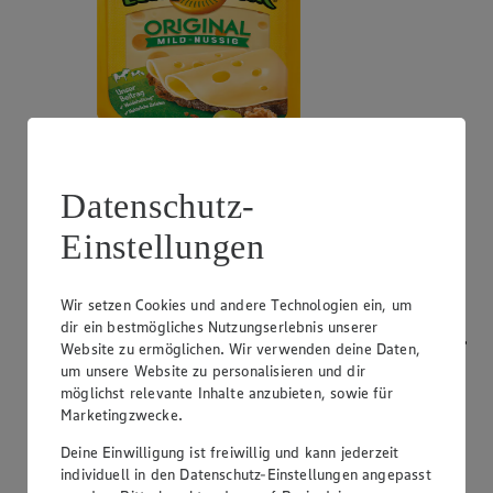
Angebot:
Bresso
Datenschutz-
0.99
App
Einstellungen
App Preis von 0.99€
1.11
-53%
Rabattierter Preis von 1.11€ (Insgesamt -53%
Rabatt)
Wir setzen Cookies und andere Technologien ein, um
dir ein bestmögliches Nutzungserlebnis unserer
Frischkäsezubereitung, versch. Sorten und Fettstufen,
Website zu ermöglichen. Wir verwenden deine Daten,
120/150g Packung/Becher, (1kg = 9,25/7,40)
um unsere Website zu personalisieren und dir
möglichst relevante Inhalte anzubieten, sowie für
Marketingzwecke.
Deine Einwilligung ist freiwillig und kann jederzeit
individuell in den Datenschutz-Einstellungen angepasst