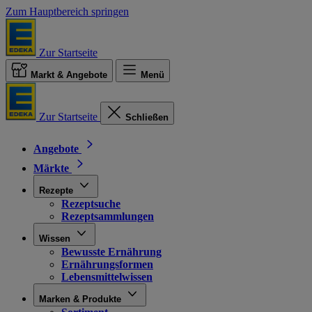
Zum Hauptbereich springen
Zur Startseite
Markt & Angebote
Menü
Zur Startseite
Schließen
Angebote
Märkte
Rezepte
Rezeptsuche
Rezeptsammlungen
Wissen
Bewusste Ernährung
Ernährungsformen
Lebensmittelwissen
Marken & Produkte