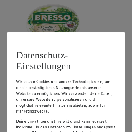
Datenschutz-
Einstellungen
Angebot:
Milram Gewürzquark
0.99
Wir setzen Cookies und andere Technologien ein, um
Festpreis von 0.99€
dir ein bestmögliches Nutzungserlebnis unserer
Website zu ermöglichen. Wir verwenden deine Daten,
versch. Sorten und Fettstufen, 185g Becher, (1kg =
um unsere Website zu personalisieren und dir
5,35)
möglichst relevante Inhalte anzubieten, sowie für
Marketingzwecke.
Deine Einwilligung ist freiwillig und kann jederzeit
individuell in den Datenschutz-Einstellungen angepasst