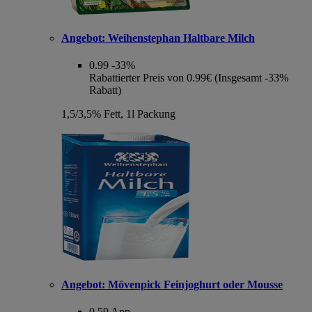
Angebot:
Weihenstephan Haltbare Milch
0.99
-33%
Rabattierter Preis von 0.99€ (Insgesamt -33%
Rabatt)
1,5/3,5% Fett, 1l Packung
Angebot:
Mövenpick Feinjoghurt oder Mousse
0.59
App