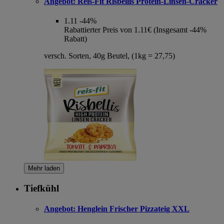
Angebot:
Reis-Fit Risbellis Protein-Linsen-Cracker
1.11
-44%
Rabattierter Preis von 1.11€ (Insgesamt -44%
Rabatt)
versch. Sorten, 40g Beutel, (1kg = 27,75)
Mehr laden
Tiefkühl
Angebot:
Henglein Frischer Pizzateig XXL