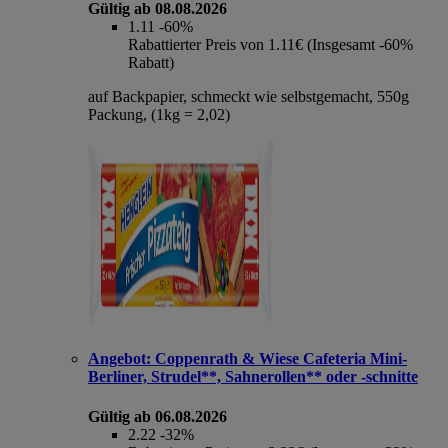
Gültig ab 08.08.2026
1.11
-60%
Rabattierter Preis von 1.11€ (Insgesamt -60%
Rabatt)
auf Backpapier, schmeckt wie selbstgemacht, 550g
Packung, (1kg = 2,02)
Angebot:
Coppenrath & Wiese Cafeteria Mini-
Berliner, Strudel**, Sahnerollen** oder -schnitte
Gültig ab 06.08.2026
2.22
-32%