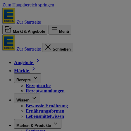
Zum Hauptbereich springen
Zur Startseite
Markt & Angebote
Menü
Zur Startseite
Schließen
Angebote
Märkte
Rezepte
Rezeptsuche
Rezeptsammlungen
Wissen
Bewusste Ernährung
Ernährungsformen
Lebensmittelwissen
Marken & Produkte