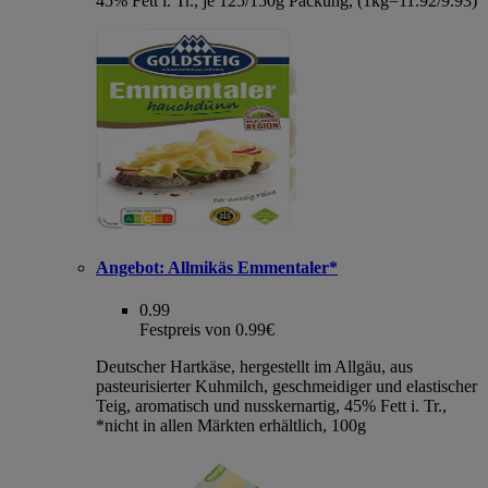
45% Fett i. Tr., je 125/150g Packung, (1kg=11.92/9.93)
Angebot:
Allmikäs Emmentaler*
0.99
Festpreis von 0.99€
Deutscher Hartkäse, hergestellt im Allgäu, aus
pasteurisierter Kuhmilch, geschmeidiger und elastischer
Teig, aromatisch und nusskernartig, 45% Fett i. Tr.,
*nicht in allen Märkten erhältlich, 100g