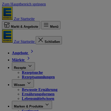
Zum Hauptbereich springen
Zur Startseite
Markt & Angebote
Menü
Zur Startseite
Schließen
Angebote
Märkte
Rezepte
Rezeptsuche
Rezeptsammlungen
Wissen
Bewusste Ernährung
Ernährungsformen
Lebensmittelwissen
Marken & Produkte