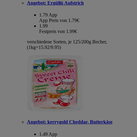
Angebot:
Ergüllü Aufstrich
1.79
App
App Preis von 1.79€
1.99
Festpreis von 1.99€
verschiedene Sorten, je 125/200g Becher,
(1kg=15.92/9.95)
Angebot:
kerrygold Cheddar, Butterkäse
1.49
App