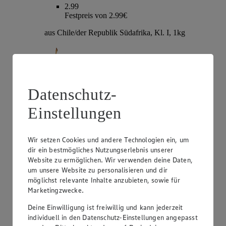
2.99
Festpreis von 2.99€
aus Chile/der Republik Südafrika, Kl. I, 1kg
Datenschutz-
Einstellungen
Wir setzen Cookies und andere Technologien ein, um
dir ein bestmögliches Nutzungserlebnis unserer
Angebot:
EDEKA Herzstücke Tafeltrauben
Website zu ermöglichen. Wir verwenden deine Daten,
um unsere Website zu personalisieren und dir
3.99
möglichst relevante Inhalte anzubieten, sowie für
Festpreis von 3.99€
Marketingzwecke.
hell oder rot, kernlos, Sorte lt. Auszeichnung, aus
Deine Einwilligung ist freiwillig und kann jederzeit
Italien, Kl. I, je 1kg
individuell in den Datenschutz-Einstellungen angepasst