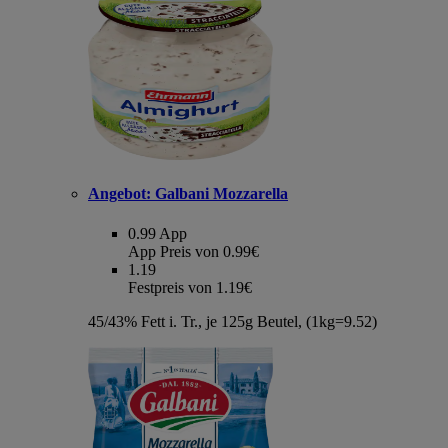
Angebot:
Galbani Mozzarella
0.99
App
App Preis von 0.99€
1.19
Festpreis von 1.19€
45/43% Fett i. Tr., je 125g Beutel, (1kg=9.52)