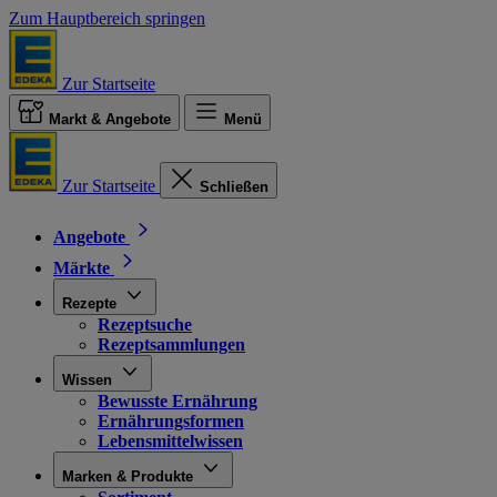
Zum Hauptbereich springen
Zur Startseite
Markt & Angebote
Menü
Zur Startseite
Schließen
Angebote
Märkte
Rezepte
Rezeptsuche
Rezeptsammlungen
Wissen
Bewusste Ernährung
Ernährungsformen
Lebensmittelwissen
Marken & Produkte