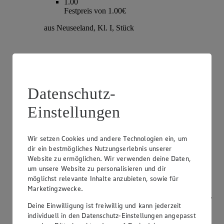
1.00
Festpreis von 1.00€
aus Neuseeland, Kl. I, Stück
Datenschutz-
Einstellungen
Wir setzen Cookies und andere Technologien ein, um
dir ein bestmögliches Nutzungserlebnis unserer
Angebot:
Champignons
Website zu ermöglichen. Wir verwenden deine Daten,
um unsere Website zu personalisieren und dir
1.79
möglichst relevante Inhalte anzubieten, sowie für
Festpreis von 1.79€
Marketingzwecke.
weiß oder braun, aus Bayern, Kl. I, je 250g Packung,
(1kg=7.16)
Deine Einwilligung ist freiwillig und kann jederzeit
individuell in den Datenschutz-Einstellungen angepasst