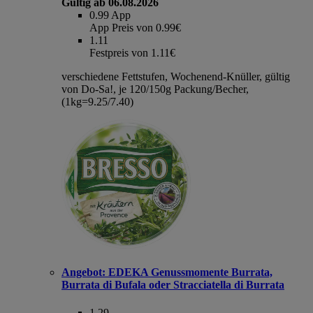
Gültig ab 06.08.2026
0.99
App
App Preis von 0.99€
1.11
Festpreis von 1.11€
verschiedene Fettstufen, Wochenend-Knüller, gültig
von Do-Sa!, je 120/150g Packung/Becher,
(1kg=9.25/7.40)
Angebot:
EDEKA Genussmomente Burrata,
Burrata di Bufala oder Stracciatella di Burrata
1.29