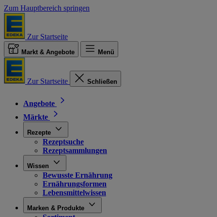
Zum Hauptbereich springen
Zur Startseite
Markt & Angebote
Menü
Zur Startseite
Schließen
Angebote
Märkte
Rezepte
Rezeptsuche
Rezeptsammlungen
Wissen
Bewusste Ernährung
Ernährungsformen
Lebensmittelwissen
Marken & Produkte