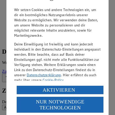
Angebote der Woche im Prospekt
Wir setzen Cookies und andere Technologien ein, um
ansehen
dir ein bestmögliches Nutzungserlebnis unserer
Website zu ermöglichen. Wir verwenden deine Daten,
Siehe dir die Angebote der Woche deines Marktes im
um unsere Website zu personalisieren und dir
digitalen Blätterkatalog an.
möglichst relevante Inhalte anzubieten, sowie für
Marketingzwecke.
Prospekt ExpressSued im Browser
Ansehen
Deine Einwilligung ist freiwillig und kann jederzeit
individuell in den Datenschutz-Einstellungen angepasst
Details zum Markt
werden. Bitte beachte, dass auf Basis deiner
Einstellungen ggf. nicht mehr alle Funktionalitäten zur
Weitere Informationen – alles auf einem Blick.
Verfügung stehen. Weitere Erklärungen sowie einen
Link zu den Datenschutz-Einstellungen findest du in
Zur Marktseite
unserer
Datenschutzerklärung
. Hier erfährst du auch
Zurück nach oben
mehr über unsere
Cookie-Policy
.
Verarbeitung deiner personenbezogenen Daten in den
AKTIVIEREN
Zum Newsletter anmelden
USA durch Facebook und YouTube:
NUR NOTWENDIGE
Deine E-Mail-Adresse (Pflichtfeld)
Wenn du auf „Aktivieren“ klickst, willigst du im Sinne
TECHNOLOGIEN
Absenden
des Art. 49 Abs. 1 Satz 1 lit. a) DSGVO ein, dass deine
Daten in den USA verarbeitet werden. Der EuGH sieht