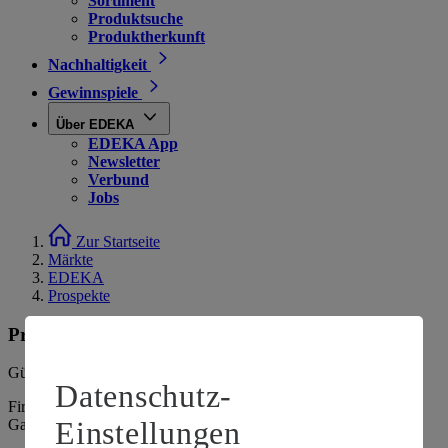
Sortiment
Produktsuche
Produktherkunft
Nachhaltigkeit
Gewinnspiele
Über EDEKA
EDEKA App
Newsletter
Verbund
Jobs
Zur Startseite
Märkte
EDEKA
Prospekte
Prospekte
Gültig vom
03.08.2026
bis zum
08.08.2026
.
Datenschutz-
Firma: NK Südfilialen GmbH, Ingolstädter Straße 120, 85080
Einstellungen
Gaimersheim