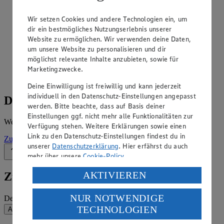
Angebote der Woche im Prospekt
Wir setzen Cookies und andere Technologien ein, um
ansehen
dir ein bestmögliches Nutzungserlebnis unserer
Website zu ermöglichen. Wir verwenden deine Daten,
Siehe dir die Angebote der Woche deines Marktes im
um unsere Website zu personalisieren und dir
digitalen Blätterkatalog an.
möglichst relevante Inhalte anzubieten, sowie für
Marketingzwecke.
Prospekt ExpressSued im Browser
Ansehen
Deine Einwilligung ist freiwillig und kann jederzeit
individuell in den Datenschutz-Einstellungen angepasst
Details zum Markt
werden. Bitte beachte, dass auf Basis deiner
Einstellungen ggf. nicht mehr alle Funktionalitäten zur
Weitere Informationen – alles auf einem Blick.
Verfügung stehen. Weitere Erklärungen sowie einen
Link zu den Datenschutz-Einstellungen findest du in
Zur Marktseite
unserer
Datenschutzerklärung
. Hier erfährst du auch
Zurück nach oben
mehr über unsere
Cookie-Policy
.
Verarbeitung deiner personenbezogenen Daten in den
AKTIVIEREN
Zum Newsletter anmelden
USA durch Facebook und YouTube:
NUR NOTWENDIGE
Deine E-Mail-Adresse (Pflichtfeld)
Wenn du auf „Aktivieren“ klickst, willigst du im Sinne
TECHNOLOGIEN
Absenden
des Art. 49 Abs. 1 Satz 1 lit. a) DSGVO ein, dass deine
Daten in den USA verarbeitet werden. Der EuGH sieht