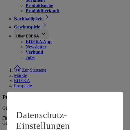
Sortiment
Produktsuche
Produktherkunft
Nachhaltigkeit
Gewinnspiele
Über EDEKA
EDEKA App
Newsletter
Verbund
Jobs
Zur Startseite
Märkte
EDEKA
Prospekte
Prospekte
Gültig vom
03.08.2026
bis zum
08.08.2026
.
Datenschutz-
Firma: NK Südfilialen GmbH, Ingolstädter Straße 120, 85080
Einstellungen
Gaimersheim