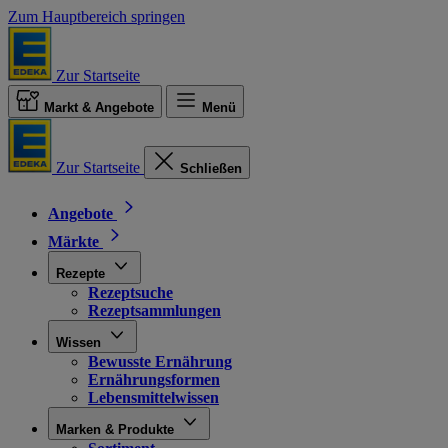
Zum Hauptbereich springen
Zur Startseite
Markt & Angebote
Menü
Zur Startseite
Schließen
Angebote
Märkte
Rezepte
Rezeptsuche
Rezeptsammlungen
Wissen
Bewusste Ernährung
Ernährungsformen
Lebensmittelwissen
Marken & Produkte