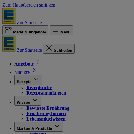
Zum Hauptbereich springen
Zur Startseite
Markt & Angebote
Menü
Zur Startseite
Schließen
Angebote
Märkte
Rezepte
Rezeptsuche
Rezeptsammlungen
Wissen
Bewusste Ernährung
Ernährungsformen
Lebensmittelwissen
Marken & Produkte