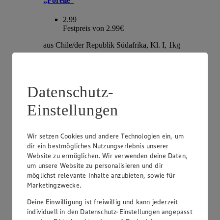
„Forelle“
2.99
Festpreis von 2.99€
aus Chile/der Republik Südafrika, Kl. I, 1kg
Datenschutz-
Einstellungen
Wir setzen Cookies und andere Technologien ein, um
dir ein bestmögliches Nutzungserlebnis unserer
Website zu ermöglichen. Wir verwenden deine Daten,
Angebot:
EDEKA Herzstücke Tafeltrauben
um unsere Website zu personalisieren und dir
möglichst relevante Inhalte anzubieten, sowie für
3.99
Marketingzwecke.
Festpreis von 3.99€
Deine Einwilligung ist freiwillig und kann jederzeit
hell oder rot, kernlos, Sorte lt. Auszeichnung, aus
individuell in den Datenschutz-Einstellungen angepasst
Italien, Kl. I, je 1kg