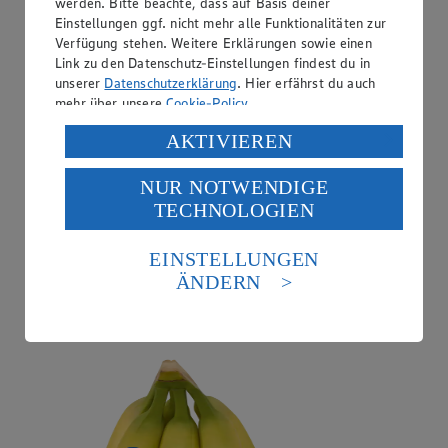
werden. Bitte beachte, dass auf Basis deiner
Einstellungen ggf. nicht mehr alle Funktionalitäten zur
Verfügung stehen. Weitere Erklärungen sowie einen
Link zu den Datenschutz-Einstellungen findest du in
unserer
Datenschutzerklärung
. Hier erfährst du auch
mehr über unsere
Cookie-Policy
.
Verarbeitung deiner personenbezogenen Daten in den
AKTIVIEREN
USA durch Facebook und YouTube:
NUR NOTWENDIGE
Wenn du auf „Aktivieren“ klickst, willigst du im Sinne
TECHNOLOGIEN
des Art. 49 Abs. 1 Satz 1 lit. a) DSGVO ein, dass deine
Daten in den USA verarbeitet werden. Der EuGH sieht
Angebot:
Chiquita Bananen
die USA als Land mit einem nach europäischen
EINSTELLUNGEN
Standards nicht angemessenen Datenschutzniveau an.
ÄNDERN
1.99
Es besteht das Risiko eines Zugriffs durch US-
Festpreis von 1.99€
amerikanische Behörden.
aus Costa Rica, 1kg
Informationen zum Herausgeber der Seite findest du
im
Impressum