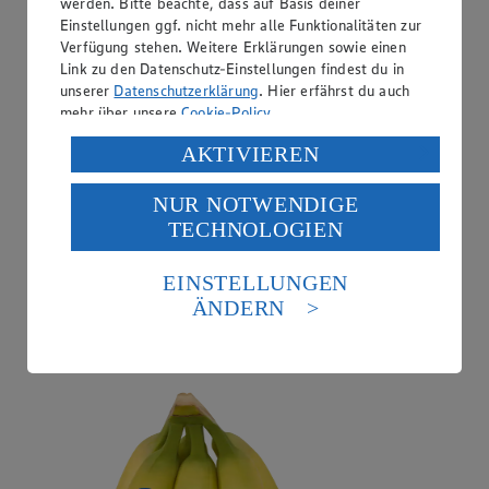
werden. Bitte beachte, dass auf Basis deiner
Einstellungen ggf. nicht mehr alle Funktionalitäten zur
Verfügung stehen. Weitere Erklärungen sowie einen
Link zu den Datenschutz-Einstellungen findest du in
unserer
Datenschutzerklärung
. Hier erfährst du auch
mehr über unsere
Cookie-Policy
.
Verarbeitung deiner personenbezogenen Daten in den
AKTIVIEREN
USA durch Facebook und YouTube:
NUR NOTWENDIGE
Wenn du auf „Aktivieren“ klickst, willigst du im Sinne
TECHNOLOGIEN
des Art. 49 Abs. 1 Satz 1 lit. a) DSGVO ein, dass deine
Daten in den USA verarbeitet werden. Der EuGH sieht
Angebot:
Chiquita Bananen
die USA als Land mit einem nach europäischen
EINSTELLUNGEN
Standards nicht angemessenen Datenschutzniveau an.
ÄNDERN
1.99
Es besteht das Risiko eines Zugriffs durch US-
Festpreis von 1.99€
amerikanische Behörden.
aus Costa Rica, 1kg
Informationen zum Herausgeber der Seite findest du
im
Impressum