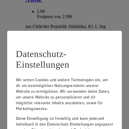
„Forelle“
2.99
Festpreis von 2.99€
aus Chile/der Republik Südafrika, Kl. I, 1kg
Datenschutz-
Einstellungen
Wir setzen Cookies und andere Technologien ein, um
dir ein bestmögliches Nutzungserlebnis unserer
Website zu ermöglichen. Wir verwenden deine Daten,
Angebot:
EDEKA Herzstücke Tafeltrauben
um unsere Website zu personalisieren und dir
möglichst relevante Inhalte anzubieten, sowie für
3.99
Marketingzwecke.
Festpreis von 3.99€
Deine Einwilligung ist freiwillig und kann jederzeit
hell oder rot, kernlos, Sorte lt. Auszeichnung, aus
individuell in den Datenschutz-Einstellungen angepasst
Italien, Kl. I, je 1kg