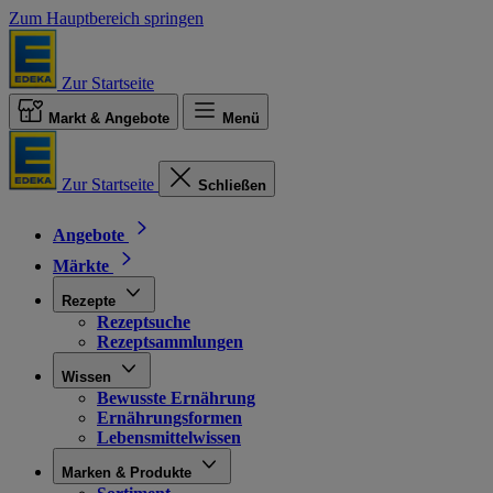
Zum Hauptbereich springen
Zur Startseite
Markt & Angebote
Menü
Zur Startseite
Schließen
Angebote
Märkte
Rezepte
Rezeptsuche
Rezeptsammlungen
Wissen
Bewusste Ernährung
Ernährungsformen
Lebensmittelwissen
Marken & Produkte